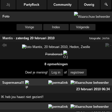
Jij
Partyflock
Community
Overig
🔍
Foto
Vorige
Index
Volgende
Mantis
·
zaterdag 20 februari 2010
fotografie:
Je\/\/e
Panabanaal
8 opmerkingen
Deel je mening!
Log in
of
registreer
Supermama!!!
23 februari 2010 06:34
IK heb jou haast niet gezien!!