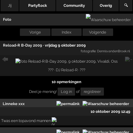
Jij
Partyflock
Community
Overig
🔍
Foto
Vorige
Index
Volgende
Reload-R B-Day 2009
·
vrijdag 9 oktober 2009
fotografie:
DennisvandenBroek.nl
??? ·
DJ Reload-R
· ???
10 opmerkingen
Deel je mening!
Log in
of
registreer
Linneke xxx
10 oktober 2009 12:49
Twas een topavond mannen
!!