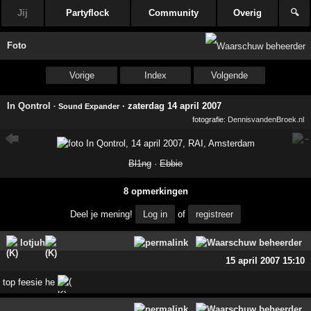
Jij
Partyflock
Community
Overig
🔍
Foto
Vorige
Index
Volgende
In Qontrol
·
zaterdag 14 april 2007
· Sound Expander
fotografie:
DennisvandenBroek.nl
Bl1ng
·
Ebbie
8 opmerkingen
Deel je mening!
Log in
of
registreer
lotjuh
15 april 2007 15:10
top feesie he