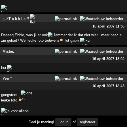
;...*T a k k i e //
16 april 2007 11:56
Daaaag Ebbie, was jij er ook
Jammer dat ik dat niet wist...maar naar je
zin gehad? Wel leuke foto trouwens
Tot gauw
Mister.
16 april 2007 18:04
hoi
Yve T
16 april 2007 18:43
gangsters...
leuke foto
je voor allebei
Deel je mening!
Log in
of
registreer