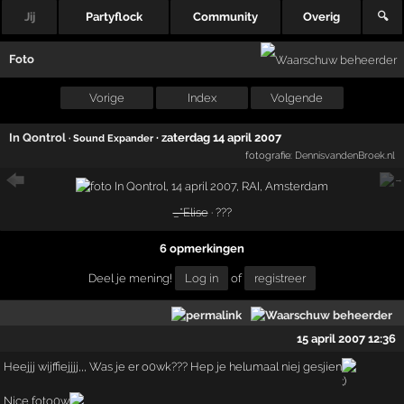
Jij
Partyflock
Community
Overig
🔍
Foto
Vorige
Index
Volgende
In Qontrol
·
zaterdag 14 april 2007
· Sound Expander
fotografie:
DennisvandenBroek.nl
_*Elise
· ???
6 opmerkingen
Deel je mening!
Log in
of
registreer
15 april 2007 12:36
Heejjj wijffiejjjj,,, Was je er o0wk??? Hep je helumaal niej gesjien
Nice foto0w