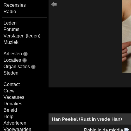
Recensies
Radio
Leden
Forums
Verslagen (leden)
Muziek
Artiesten
Locaties
Organisaties
Steden
Contact
Crew
Vacatures
Donaties
Beleid
Help
Han Peekel (Rust in vrede Han)
Adverteren
Voorwaarden
Robin in da middle