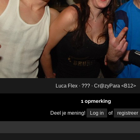
Luca Flex
· ??? ·
Cr@zyPara <B12>
1 opmerking
Deel je mening!
Log in
of
registreer