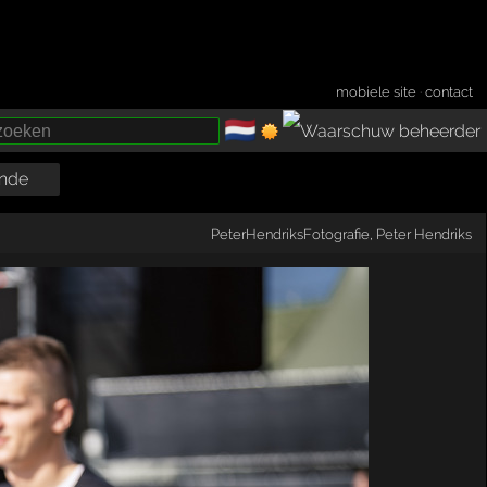
mobiele site
·
contact
🇳🇱
­
nde
PeterHendriksFotografie
,
Peter Hendriks