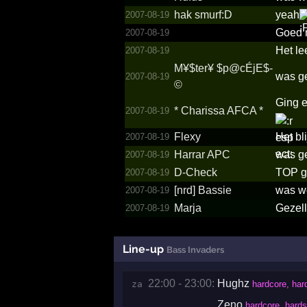
hak smurf:D
yeah
2007-08-19
Goed n
2007-08-19
Het le
2007-08-19
M¥$­ter¥ $­p@­cÉjE$­
was ge
2007-08-19
©
Ging e
*­ Charissa AFCA *­
2007-08-19
Flexy
Het bl
2007-08-19
Harrar APC
was ge
2007-08-19
D-Check
TOP g
2007-08-19
[nrd] Bassie
was we
2007-08-19
Marja
Gezel
2007-08-19
Line-up
Bass Invaders
22:00 - 23:00:
Hughz
za 
hardcore, har
Zeno
hardcore, hards