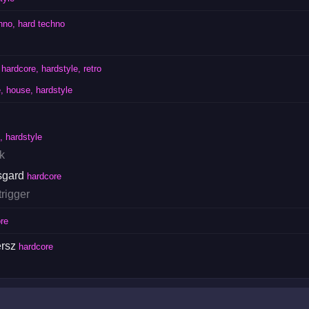
hno, hard techno
hardcore, hardstyle, retro
, house, hardstyle
, hardstyle
k
sgard
hardcore
rigger
re
ersz
hardcore