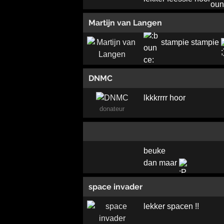
Martijn van Langen
stampie stampie
DNMC
lkkkrrrr hoor
donateur
beuke
dan maar
space invader
lekker spacen !!