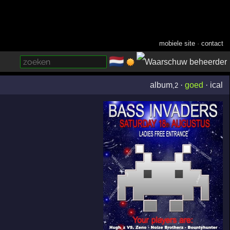
mobiele site
·
contact
🇳🇱
­
album
·
goed
·
ical
,2