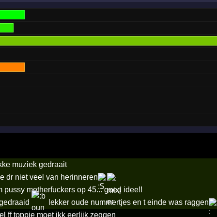
kke muziek gedraait
 dr niet veel van herinneren
ussy motherfuckers op 45... goed idee!!
 gedraaid
lekker oude nummertjes en t einde was raggen
l ff toppie moet ikk eerlijk zeggen