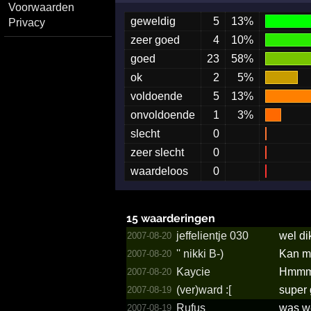
Voorwaarden
geweldig
5
13%
Privacy
zeer goed
4
10%
goed
23
58%
ok
2
5%
voldoende
5
13%
onvoldoende
1
3%
slecht
0
zeer slecht
0
waardeloos
0
15 waarderingen
jeffel­ientje 030
wel di
2007-08-20
'' nikki B-)
Kan me
2007-08-20
Kaycie
Hmmm p
2007-08-20
(ver)ward :[
super
2007-08-19
Rufus
was we
2007-08-19