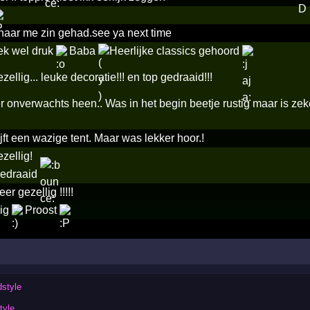
aar me zin gehad.see ya next time
ek wel druk
Baba
Heerlijke classics gehoord
zellig... leuke decoratie!!! en top gedraaid!!!
r onverwachts heen.. Was in het begin beetje rustig maar is 
ijft een wazige tent. Maar was lekker hoor.!
zellig!
edraaid
er gezellig !!!!!
lig
Proost
dstyle
tyle