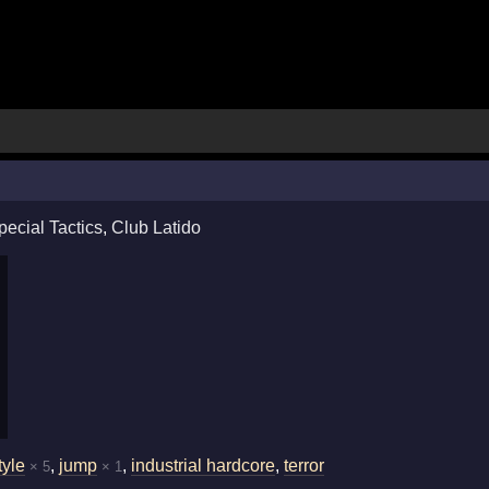
pecial Tactics
,
Club Latido
tyle
,
jump
,
industrial hardcore
,
terror
× 5
× 1