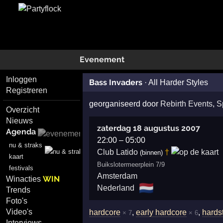
Evenement
Inloggen
Bass Invaders
·
All Harder Styles
Registreren
georganiseerd door
Rebirth Events
,
S
Overzicht
Nieuws
zaterdag 18 augustus 2007
Agenda
22:00
–
05:00
nu & straks
†
Club Latido
(binnen)
kaart
Buikslotermeerplein 7/9
festivals
Amsterdam
WIN
Winacties
🇳🇱
Nederland
Trends
Foto's
Video's
hardcore
,
early hardcore
,
hards
× 7
× 6
Interviews