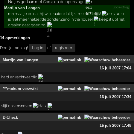
Netjes gedaan met Corsa op de openstage
2007-08-15
Martijn van Langen
mn maatje en dat hij wil draaien dat lijkt me duidelijk!
de studio
is niet meer hetzelfde zonder Zeno in tha house!
keep it up! het
draaien gaat goed zo!
14 opmerkingen
Deel je mening!
Log in
of
registreer
Martijn van Langen
16 juli 2007 17:04
hard en rechtvaardig
***mokum verzwikt
16 juli 2007 17:34
stijf en versnoven
Haha
D-Check
16 juli 2007 17:48