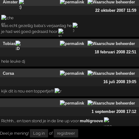
Aimster
22 oktober 2007 11:59
was echt gezellig baba's verjaardag he
je had wel goed gedraaid hoor
Tobias
18 februari 2008 22:51
hele leuke dj
Corsa
16 juli 2008 19:05
kijk dit is nou een toppertje!!!
1 september 2008 17:12
Richhh.... en toen stond je in de line up voor
multigroove
Deel je mening!
Log in
of
registreer