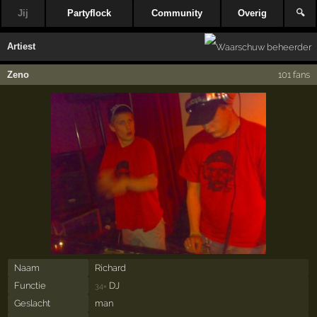
Jij
Partyflock
Community
Overig
🔍
Artiest
Zeno
101 fans
Naam
Richard
Functie
DJ
34×
Geslacht
man