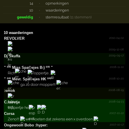
14
·
opmerkingen
10
·
waarderingen
geweldig
·
stemresultaat
(11 stemmen)
10 waarderingen
2010-04-02
REVOLVER
2009-12-08
2009-09-17
Dj Skuffa
.
2008-11-10
"­ º²º Miss Spa©ejes B-) º²º "­
Rich
Toppertje..
2008-10-20
"­ º²º Mevr.­ Spa©ejes HK º²º''
ga zo door moppie!!!
2008-08-19
:smok
2008-04-23
C.lairetje
toppertje he
2007-10-22
Corsa
Zeno!!!
we moeten dat zekerss een x overdoen
2007-10-17
Ongewoon Bobo :hyper: