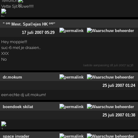
Terrorich
Vette Sjit ouwe!!!!!
" º²º Mevr. Spa©ejes HK º²º''
17 juli 2007 05:29
Hey moppie!!!
suc-6 met je draaien...
XXX
No
laatste aanpassing
18 juli 2007 14:38
dr.mokum
25 juli 2007 01:24
een echte dj uit mokum!
boendoek skilat
25 juli 2007 01:38
space invader