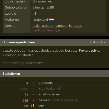
Lid van groep
Bonecrusherz
Geboortedatum
2 februari 1988
Leeftijd
38
🇳🇱
Herkomst
Nederland
Genres
early hardcore
,
hardcore
,
hardstyle
hardcore, hardstyle
Uitgaansagenda Zeno
ical
·
archief
Laatste optreden was op zaterdag 4 december 2010:
Frenergystyle
,
Akhnaton
,
Amsterdam
toon archief, 34 evenementen
Statistieken
34
·
optredens
geen
·
in de toekomst
34
·
in het verleden
335
×
bekeken
sinds 22 mei 2013
101
fans