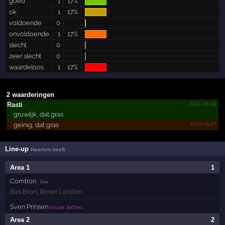
goed
1
17%
ok
1
17%
voldoende
0
onvoldoende
1
17%
slecht
0
zeer slecht
0
waardeloos
1
17%
2 waarderingen
2007-06-05
Rasti
gruwlijk, dat gras
2007-05-27
geinig, dat gras
Line-up
Haarlem beeft
Area 1
1
Comtron
· live
Bas Bron
,
Rimer London
Sven Prinsen
house, techno
Area 2
2