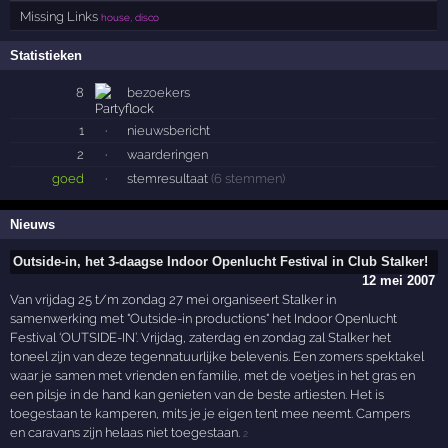
Missing Links
house, disco
Statistieken
8
bezoekers
1
·
nieuwsbericht
2
·
waarderingen
goed
·
stemresultaat
(6 stemmen)
Nieuws
Outside-in, het 3-daagse Indoor Openlucht Festival in Club Stalker!
12 mei 2007
Van vrijdag 25 t/m zondag 27 mei organiseert Stalker in
samenwerking met "Outside-in productions" het Indoor Openlucht
Festival ‘OUTSIDE-IN’. Vrijdag, zaterdag en zondag zal Stalker het
toneel zijn van deze tegennatuurlijke belevenis. Een zomers spektakel
waar je samen met vrienden en familie, met de voetjes in het gras en
een pilsje in de hand kan genieten van de beste artiesten. Het is
toegestaan te kamperen, mits je je eigen tent mee neemt. Campers
en caravans zijn helaas niet toegestaan.
2