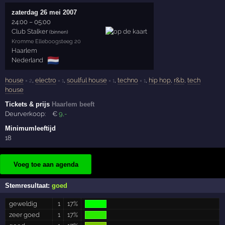
zaterdag 26 mei 2007
24:00
–
05:00
Club Stalker
(binnen)
Kromme Elleboogsteeg 20
Haarlem
🇳🇱
Nederland
house
,
electro
,
soulful house
,
techno
,
hip hop
,
r&b
,
tech
× 2
× 1
× 1
× 1
house
Tickets & prijs
Haarlem beeft
Deurverkoop:
€
9
,-
Minimumleeftijd
18
Voeg toe aan agenda
Stemresultaat:
goed
geweldig
1
17%
zeer goed
1
17%