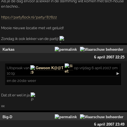
Als je de dag ervoor al lekker in de stemming wilt komen met tech-house
en techno...
https://partyflock.nl/party/87822
Mooie nieuwe locatie met vet geluid!
Zondag ik ook lekker van de partij!
Karkas
6 april 2007 22:25
Uitspraak
van
Gewoon K@@T
op vrijdag 6 april 2007 om
10:19:
▶
en de 20ste weer
Dat zit er wel in ja
xx
Big-D
6 april 2007 23:49