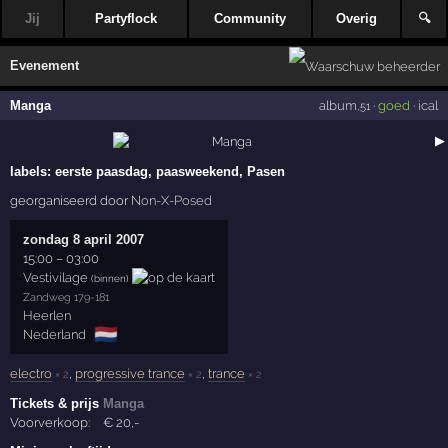
Jij
Partyflock
Community
Overig
🔍
Evenement
Manga
album
·
goed
·
ical
,51
▶
labels:
eerste paasdag, paasweekend, Pasen
georganiseerd door
Non-X-Posed
zondag 8 april 2007
15:00
–
03:00
Vestivilage
(binnen)
Zandweg 179-181
Heerlen
🇳🇱
Nederland
electro
,
progressive trance
,
trance
× 2
× 2
× 2
Tickets & prijs
Manga
Voorverkoop:
€
20
,-