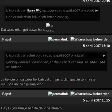
4 april 2007 20:45
Uitspraak
van
Harry 045
op woensdag 4 april 2007 om 15:05:
▶
Heb er ook zin in, lekker chillen op zondag.
Dat wurd mich get ouwe hehe
Paps!
5 april 2007 15:10
Uitspraak
van actief op dinsdag 3 april 2007 om 22:49:
▶
sjebbig weer niet gewonnen, en die gezicht van een DREAM-TEAM
welkutzooi
Ja he, die pinda weer he, bah bah, maar ja, dan gaat ie tenminste
wel...hoelaat ben je aanwezig...
Paps!
5 april 2007 15:15
Hey luitjes, kun je aan de deur betalen???