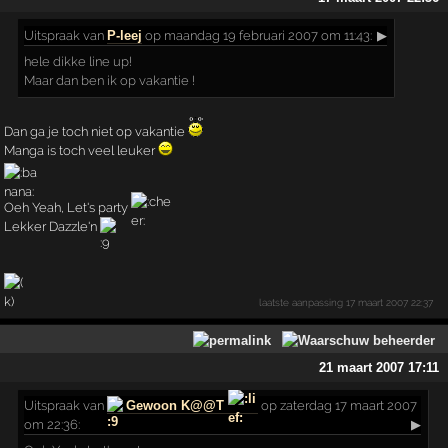
Uitspraak
van
P-leej
op maandag 19 februari 2007 om 11:43:
▶
hele dikke line up!
Maar dan ben ik op vakantie !
Dan ga je toch niet op vakantie
Manga is toch veel leuker
Oeh Yeah, Let's party
Lekker Dazzle'n
laatste aanpassing
17 maart 2007 22:37
21 maart 2007 17:11
Uitspraak
van
Gewoon K@@T
op zaterdag 17 maart 2007
om 22:36:
▶