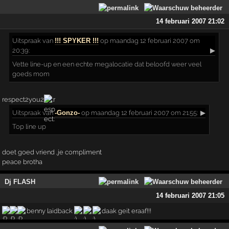
14 februari 2007 21:02
Uitspraak
van
!!! SPYKER !!!
op maandag 12 februari 2007 om
20:39:
▶
Vette line-up en een echte megalocatie dat beloofd weer veel
goeds mom
respect2you2
Uitspraak
van
-Gonzo-
op maandag 12 februari 2007 om 21:55:
▶
Top line up
doet goed vriend ,je compliment
peace brotha
Dj FLASH
14 februari 2007 21:05
benny laidback
daak geit eraaf!!!