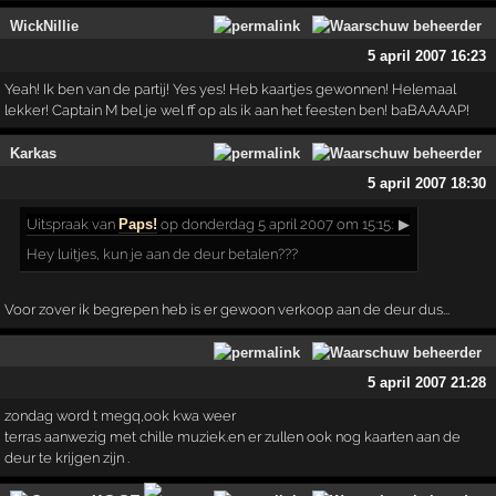
WickNillie
5 april 2007 16:23
Yeah! Ik ben van de partij! Yes yes! Heb kaartjes gewonnen! Helemaal
lekker! Captain M bel je wel ff op als ik aan het feesten ben! baBAAAAP!
Karkas
5 april 2007 18:30
Uitspraak
van
Paps!
op donderdag 5 april 2007 om 15:15:
▶
Hey luitjes, kun je aan de deur betalen???
Voor zover ik begrepen heb is er gewoon verkoop aan de deur dus...
5 april 2007 21:28
zondag word t megq,ook kwa weer
terras aanwezig met chille muziek.en er zullen ook nog kaarten aan de
deur te krijgen zijn .