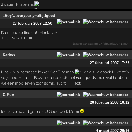
2 dagen knallen ha
1Roy@everyparty=altijdgoed
27 februari 2007 12:50
Damn, super line up!!! Montana =
TECHNO-HELD!!!
laatste aanpassing
27 februari 2007 17:00
Karkas
27 februari 2007 17:23
Line Up is inderdaad lekker...Cor Fijneman
en als Laidback Luke zo'n
setje neerzet als in Bozzini dan beloofd het veel goeds...man wat hebben
we een mooi leven toch soms...*zucht*
G-Pun
28 februari 2007 18:12
Idd zeker waardige line up! Goed werk Momi
4 maart 2007 20:16