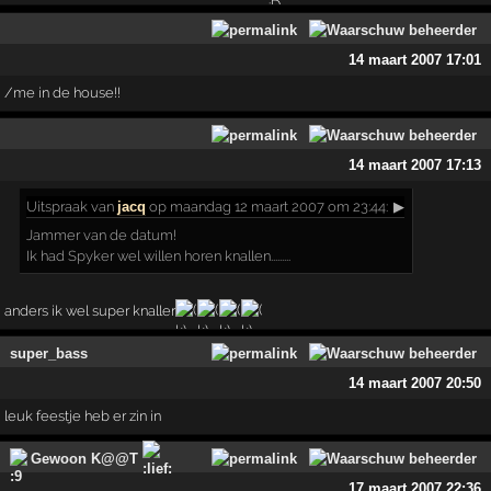
14 maart 2007 17:01
/me in de house!!
14 maart 2007 17:13
Uitspraak
van
jacq
op maandag 12 maart 2007 om 23:44:
▶
Jammer van de datum!
Ik had Spyker wel willen horen knallen.........
anders ik wel super knaller
super_bass
14 maart 2007 20:50
leuk feestje heb er zin in
Gewoon K@@T
17 maart 2007 22:36