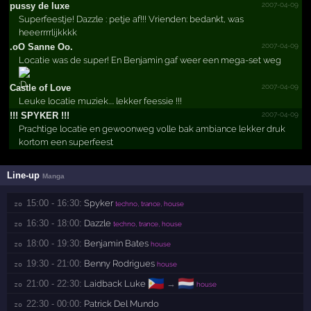
2007-04-09
pussy de luxe
Superfeestje! Dazzle : petje af!!! Vrienden: bedankt, was
heeerrrrlijkkkk
2007-04-09
.­oO Sanne Oo.­
Locatie was de super! En Benjamin gaf weer een mega-set weg
2007-04-09
Castle of Love
Leuke locatie muziek.... lekker feessie !!!
2007-04-09
!!!­ SPYKER !!!­
Prachtige locatie en gewoonweg volle bak ambiance lekker druk
kortom een superfeest
Line-up
Manga
15:00 - 16:30:
Spyker
zo 
techno, trance, house
16:30 - 18:00:
Dazzle
zo 
techno, trance, house
18:00 - 19:30:
Benjamin Bates
zo 
house
19:30 - 21:00:
Benny Rodrigues
zo 
house
🇵🇭
🇳🇱
21:00 - 22:30:
Laidback Luke
→
zo 
house
22:30 - 00:00:
Patrick Del Mundo
zo 