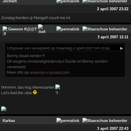
Jochem
2 april 2007 23:22
Zondag feesten @ Manga!!! count me in!
Gewoon K@@T
3 april 2007 12:11
Uitspraak
van verwijderd op maandag 2 april 2007 om 21:04:
▶
Benny draait eerder !!!
Dit wegens omstandigheden,dus Dazzle en Benny worden
verwisseld.
Meer info op
www.non-x-posed.com
hhmmm, das nog interessanter
Let's feel the vibe
Karkas
3 april 2007 22:43