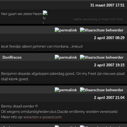
31 maart 2007 17:51
hier gaan we zeker heen
laatste aanpassing
31 maart 2007 18:01
2 april 2007 08:29
leuk feestje alleen jammer van montana......kneus!
DonRiscos
2 april 2007 19:15
Benjamin draaide afgelopen zaterdag goed.. On my Feet zijn nieuwe plaat
(d4l) klonk goed..
2 april 2007 21:04
Benny draait eerder !!!
Dit wegens omstandigheden,dus Dazzle en Benny worden verwisseld.
Meer info op
www.non-x-posed.com