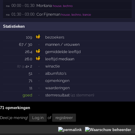
00:00 - 01:30:
Montana
ma 
house, techno
01:30 - 03:00:
Cor Fijneman
ma 
house, techno, trance
Statistieken
109
bezoekers
67 / 30
·
mannen / vrouwen
26.4
gemiddelde
leeftijd
26.0
leeftijd
mediaan
4× 2
·
winactie
87 @
51
·
albumfoto's
71
·
opmerkingen
11
·
waarderingen
goed
·
stemresultaat
(41 stemmen)
71 opmerkingen
Deel je mening!
Log in
of
registreer