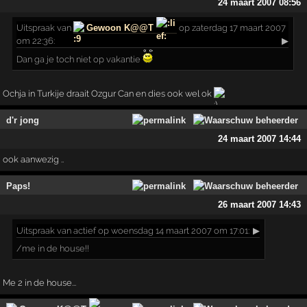
24 maart 2007 08:56
Uitspraak
van
Gewoon K@@T
op zaterdag 17 maart 2007
om 22:36:
▶
Dan ga je toch niet op vakantie
Ochja in Turkije draait Ozgur Can en dies ook wel ok
d'r jong
24 maart 2007 14:44
ook aanwezig ..
Paps!
26 maart 2007 14:43
Uitspraak
van actief op woensdag 14 maart 2007 om 17:01:
▶
/me in de house!!
Me 2 in de house...