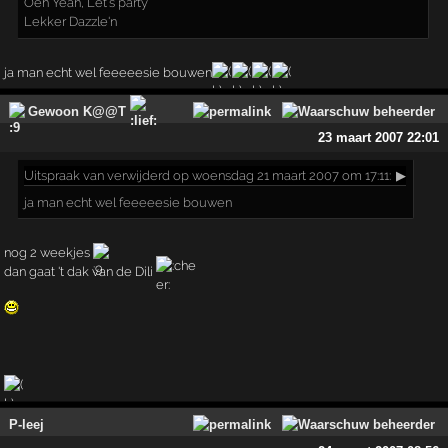
Oeh Yeah, Let's party
Lekker Dazzle'n
ja man echt wel feeeeesie bouwen
Gewoon K@@T
23 maart 2007 22:01
Uitspraak
van verwijderd op woensdag 21 maart 2007 om 17:11:
▶
ja man echt wel feeeeesie bouwen
nog 2 weekjes
dan gaat 't dak van de Dili
P-leej