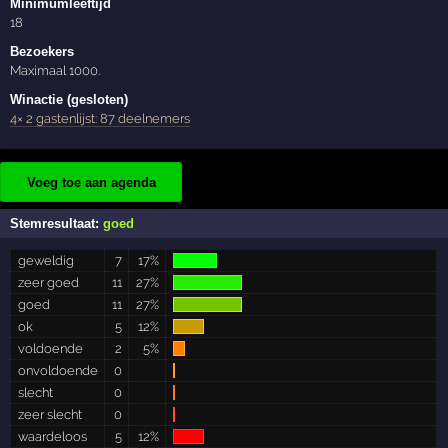
Minimumleeftijd
18
Bezoekers
Maximaal 1000.
Winactie (gesloten)
4× 2 gastenlijst: 87 deelnemers
Voeg toe aan agenda
Stemresultaat:
goed
geweldig
7
17%
zeer goed
11
27%
goed
11
27%
ok
5
12%
voldoende
2
5%
onvoldoende
0
slecht
0
zeer slecht
0
waardeloos
5
12%