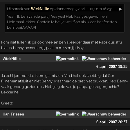
Uitspraak
van
WickNillie
op donderdag 5 april 2007 om 16:23:
▶
Yeah! Ik ben van de partij! Yes yes! Heb kaartjes gewonnen!
Helemaal lekker! Captain M bel je wel ff op als ik aan het feesten
ben! baBAAAAP!
kom niet lullen, ik ga ook mee en ben al eerder daar met Paps dus stfu
biatch. benny owned en jij gaat m missen jij sissy!
WickNillie
6 april 2007 19:35
Ja echt jammer dat ik em ga missen. Vind het ook shebbig dat Cor
Fijneman afsluit en niet Benny! Maar mag de pret niet drukken. Heb Benny
vaak genoeg gezien dus. Heb je geld van je pappa gekregen jochie?
Lekker he!
Greetz
Han Frissen
6 april 2007 20:37