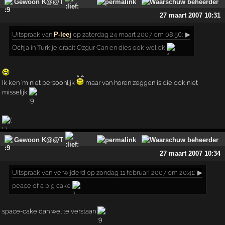
Gewoon K@@T
27 maart 2007 10:31
Uitspraak
van
P-leej
op zaterdag 24 maart 2007 om 08:56:
▶
Ochja in Turkije draait Ozgur Can en dies ook wel ok
Ik ken 'm niet persoonlijk
maar van horen zeggen is die ook niet
misselijk
Gewoon K@@T
27 maart 2007 10:34
Uitspraak
van verwijderd op zondag 11 februari 2007 om 20:41:
▶
peace of a big cake
space-cake dan wel te verstaan