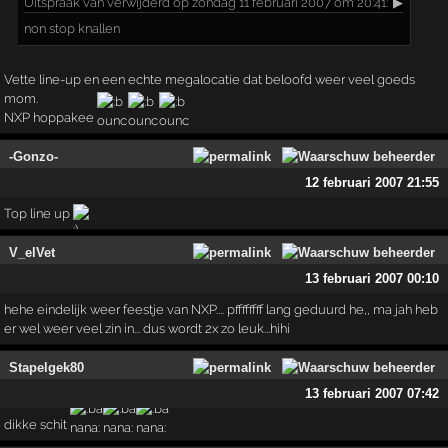
Uitspraak
van verwijderd op zondag 11 februari 2007 om 20:41:
▶
non stop knallen
Vette line-up en een echte megalocatie dat beloofd weer veel goeds
mom.
NXP hoppakee
-Gonzo-
12 februari 2007 21:55
Top line up
V_elVet
13 februari 2007 00:10
hehe eindelijk weer feestje van NXP.... pffffffff lang geduurd he,, ma jah heb
er wel weer veel zin in... dus wordt 2x zo leuk...hihi
Stapelgek80
13 februari 2007 07:42
dikke schit