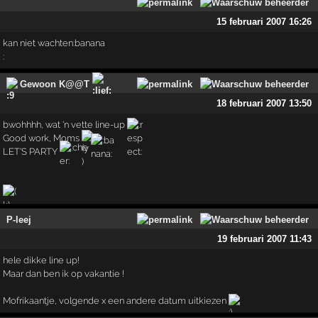
15 februari 2007 16:26
kan niet wachten:banana
:
Gewoon K@@T
18 februari 2007 13:50
bwohhhh, wat 'n vette line-up
Good work, Moms
LET'S PARTY
P-leej
19 februari 2007 11:43
hele dikke line up!
Maar dan ben ik op vakantie !
Mofrikaantje, volgende x een andere datum uitkiezen