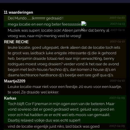
11 waarderingen
2007-04-20
Del Mundo.........lkrrrrrrrrr gedraaid !
2007-04-13
mega locatie en een nog beter feessssssie
2007-04-11
Muziek was superr, locatie ook! Alleen jammer dat benny al
vroeg was, naar mijn mening veel te vroeg!
2007-04-10
RENE RECHE
leuke locatie, goed uitgepakt, denk alleen dat de locatie toch iets
te groot was. laidback luke enigste intressante dj die ik gehoord
heb, benjamin draaide totaal niet naar mijn verwachting, benny
rodrigues moest vroeg draaien? verder vond ik het raar de avond
begon met tech-house/techno dj's, dan komen 2 house dj's en
daarna techtrance hardtrance dj's beetje een rare golf qua dj's.
2007-04-10
Maartje2209
Leuke locatie maar niet voor een feestje. 20 euro voor een kaartje,
te veel. Ze draaide wel lekker.
2007-04-09
Karkas
Toch blijft Cor Fijneman in mijn ogen een van de beteren. Maar
vond sowieso dat er goed gedraaid werd, geluid was goed en
voor zo'n hal hadden ze er echt wel iets moois van gemaakt.
Daarbij relaxed volkje dus was echt super!!
2007-04-09
vind de locatie eigenlijk juist niks, laid black was goed