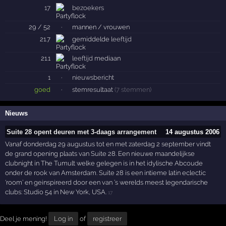
17
bezoekers
29 / 52
·
mannen / vrouwen
21.7
gemiddelde
leeftijd
21.1
leeftijd
mediaan
1
·
nieuwsbericht
goed
·
stemresultaat
(7 stemmen)
Nieuws
Suite 28 opent deuren met 3-daags arrangement
14 augustus 2006
Vanaf donderdag 29 augustus tot en met zaterdag 2 september vindt
de grand opening plaats van Suite 28. Een nieuwe maandelijkse
clubnight in The Tumult welke gelegen is in het idylische Abcoude
onder de rook van Amsterdam. Suite 28 is een intieme latin eclectic
‘room’ en geinspireerd door een van ’s werelds meest legendarische
clubs: Studio 54 in New York, USA.
17
Deel je mening!
Log in
of
registreer