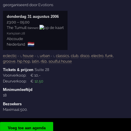
georganiseerd door
Evotions
donderdag 31 augustus 2006
23:00
–
05:00
The Tumult
(binnen)
Kerkplein 28
Abcoude
🇳🇱
Nederland
eclectic
,
house
,
urban
,
classics
,
club
,
disco
,
electro
,
funk
,
× 1
× 1
× 1
groove
,
hip hop
,
latin
,
r&b
,
soulful house
Tickets & prijzen
Suite 28
Voorverkoop:
€
10
,-
Deurverkoop:
€
12
,50
Minimumleeftijd
18
Bezoekers
Maximaal 500.
Voeg toe aan agenda