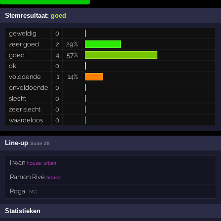
Stemresultaat:
goed
geweldig
0
zeer goed
2
29%
goed
4
57%
ok
0
voldoende
1
14%
onvoldoende
0
slecht
0
zeer slecht
0
waardeloos
0
Line-up
Suite 28
Irwan
house, urban
Ramon Rivé
house
Roga
· MC
Statistieken