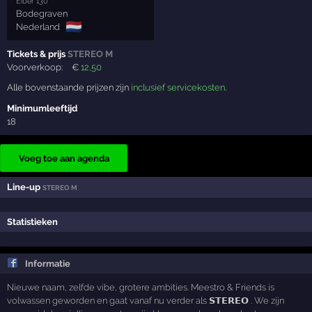
Eiber 130
Bodegraven
🇳🇱
Nederland
Tickets & prijs
STEREO M
Voorverkoop:
€
12
,50
Alle bovenstaande prijzen zijn
inclusief servicekosten
.
Minimumleeftijd
18
Voeg toe aan agenda
Line-up
STEREO M
Statistieken
Informatie
Nieuwe naam, zelfde vibe, grotere ambities. Meestro & Friends is
volwassen geworden en gaat vanaf nu verder als 𝗦𝗧𝗘𝗥𝗘𝗢 . We zijn