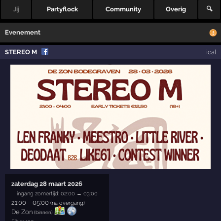
Jij
Partyflock
Community
Overig
🔍
Evenement
STEREO M
ical
zaterdag 28 maart 2026
ingang zomertijd: 02:00 → 03:00
21:00
–
05:00
(na overgang)
De Zon
(binnen)