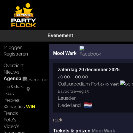
Evenement
Inloggen
Mooi Wark
Registreren
Overzicht
zaterdag 20 december 2025
Nieuws
20:00
–
00:00
Agenda
Cultuurpodium Fort33
(binnen)
nu & straks
Bavoortseweg 25
kaart
Leusden
festivals
🇳🇱
Nederland
Winacties
WIN
Trends
rock
Foto's
Video's
Tickets & prijzen
Mooi Wark
Interviews