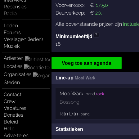
Voorverkoop:
€
17
,50
Recensies
Deurverkoop:
€
20
,-
Radio
Alle bovenstaande prijzen zijn
inclusi
Leden
Forums
?
Minimumleeftijd
Verslagen (leden)
18
Muziek
Artiesten
Voeg toe aan agenda
Locaties
Organisaties
Line-up
Mooi Wark
Steden
Mooi Wark
· band
rock
Contact
Crew
Bossong
Vacatures
Ritn Ditn
· band
Donaties
Beleid
Help
Statistieken
Adverteren