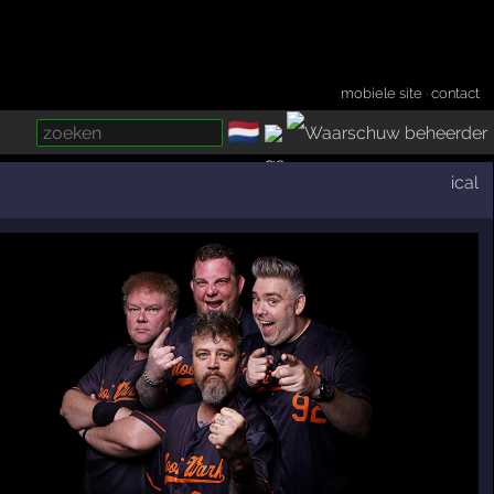
mobiele site
·
contact
🇳🇱
­
ical