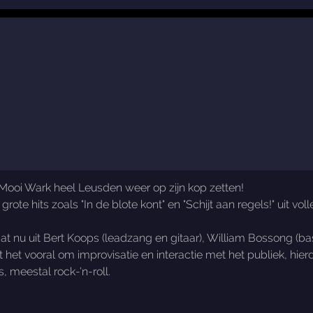
Mooi Wark heel Leusden weer op zijn kop zetten!
ote hits zoals "In de blote kont" en "Schijt aan regels!" uit vo
at nu uit Bert Koops (leadzang en gitaar), William Bossong (bas
 het vooral om improvisatie en interactie met het publiek, hierd
, meestal rock-'n-roll.