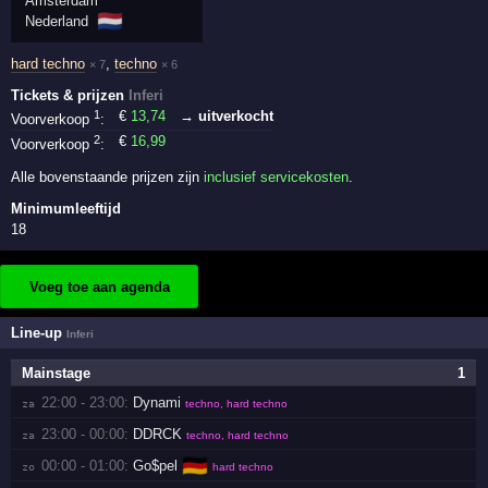
Amsterdam
🇳🇱
Nederland
hard techno
,
techno
× 7
× 6
Tickets & prijzen
Inferi
1
€
13
,74
→ uitverkocht
Voorverkoop
:
2
€
16
,99
Voorverkoop
:
Alle bovenstaande prijzen zijn
inclusief servicekosten
.
Minimumleeftijd
18
Voeg toe aan agenda
Line-up
Inferi
Mainstage
1
22:00 - 23:00:
Dynami
za 
techno, hard techno
23:00 - 00:00:
DDRCK
za 
techno, hard techno
🇩🇪
00:00 - 01:00:
Go$pel
zo 
hard techno