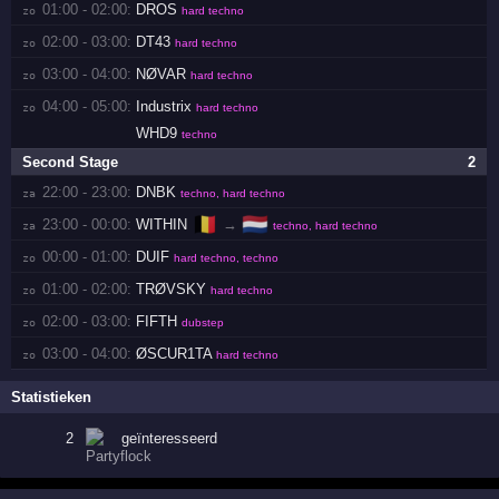
01:00 - 02:00:
DROS
zo 
hard techno
02:00 - 03:00:
DT43
zo 
hard techno
03:00 - 04:00:
NØVAR
zo 
hard techno
04:00 - 05:00:
Industrix
zo 
hard techno
WHD9
techno
Second Stage
2
22:00 - 23:00:
DNBK
za 
techno, hard techno
🇧🇪
🇳🇱
23:00 - 00:00:
WITHIN
→
za 
techno, hard techno
00:00 - 01:00:
DUIF
zo 
hard techno, techno
01:00 - 02:00:
TRØVSKY
zo 
hard techno
02:00 - 03:00:
FIFTH
zo 
dubstep
03:00 - 04:00:
ØSCUR1TA
zo 
hard techno
Statistieken
2
geïnteresseerd