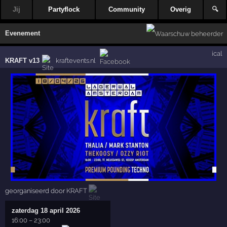
Jij
Partyflock
Community
Overig
🔍
Evenement
ical
KRAFT v13
kraftevents.nl
georganiseerd door
KRAFT
zaterdag 18 april 2026
16:00
–
23:00