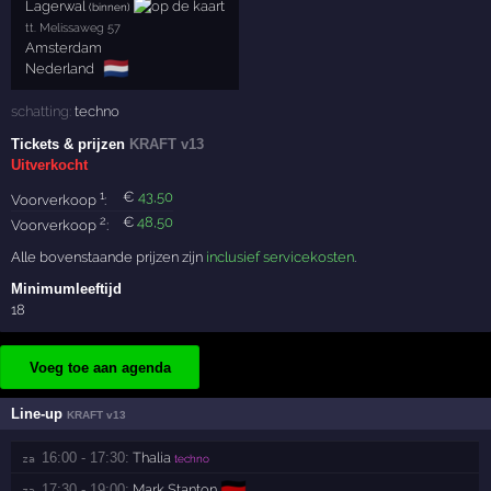
Lagerwal
(binnen)
tt. Melissaweg 57
Amsterdam
🇳🇱
Nederland
schatting:
techno
Tickets & prijzen
KRAFT v13
Uitverkocht
1
€
43
,50
Voorverkoop
:
2
€
48
,50
Voorverkoop
:
Alle bovenstaande prijzen zijn
inclusief servicekosten
.
Minimumleeftijd
18
Voeg toe aan agenda
Line-up
KRAFT v13
16:00 - 17:30:
Thalia
za 
techno
🇩🇪
17:30 - 19:00:
Mark Stanton
za 