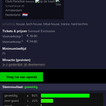
Club Paradise
(binnen)
Schaafstraat 26
Amsterdam
🇳🇱
Nederland
schatting:
house
,
tech house
,
tribal house
,
trance
,
hard techno
Tickets & prijzen
Sensual Exclusive
1
€
19
,95
Voorverkoop
:
2
€
24
,95
Voorverkoop
:
Minimumleeftijd
21
Winactie (gesloten)
3× 2 gastenlijst: 36 deelnemers
Voeg toe aan agenda
Stemresultaat:
geweldig
geweldig
4
80%
zeer goed
1
20%
goed
0