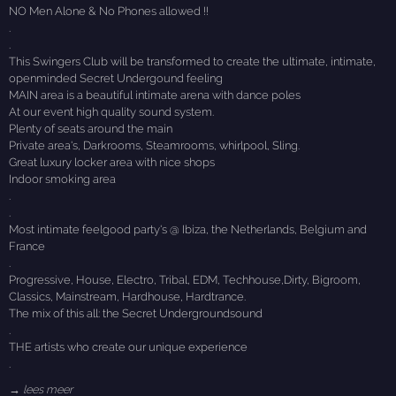
NO Men Alone & No Phones allowed !!
.
.
This Swingers Club will be transformed to create the ultimate, intimate,
openminded Secret Undergound feeling
MAIN area is a beautiful intimate arena with dance poles
At our event high quality sound system.
Plenty of seats around the main
Private area's, Darkrooms, Steamrooms, whirlpool, Sling.
Great luxury locker area with nice shops
Indoor smoking area
.
.
Most intimate feelgood party's @ Ibiza, the Netherlands, Belgium and
France
.
Progressive, House, Electro, Tribal, EDM, Techhouse,Dirty, Bigroom,
Classics, Mainstream, Hardhouse, Hardtrance.
The mix of this all: the Secret Undergroundsound
.
THE artists who create our unique experience
.
→ lees meer