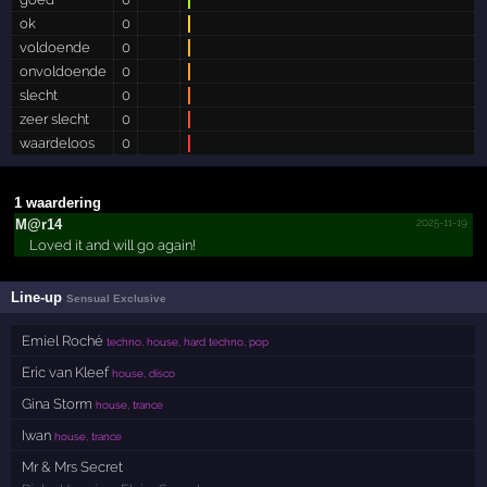
ok
0
voldoende
0
onvoldoende
0
slecht
0
zeer slecht
0
waardeloos
0
1 waardering
2025-11-19
M@r14
Loved it and will go again!
Line-up
Sensual Exclusive
Emiel Roché
techno, house, hard techno, pop
Eric van Kleef
house, disco
Gina Storm
house, trance
Iwan
house, trance
Mr & Mrs Secret