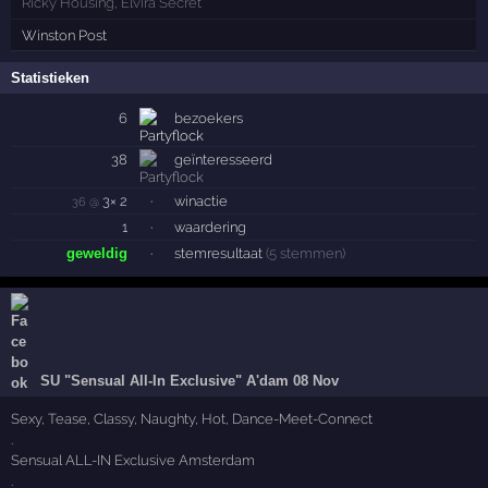
Ricky Housing
,
Elvira Secret
Winston Post
Statistieken
6
bezoekers
38
geïnteresseerd
3× 2
·
winactie
36 @
1
·
waardering
geweldig
·
stemresultaat
(5 stemmen)
SU "Sensual All-In Exclusive" A'dam 08 Nov
Sexy, Tease, Classy, Naughty, Hot, Dance-Meet-Connect
.
Sensual ALL-IN Exclusive Amsterdam
.