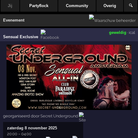
Jij
Partyflock
Community
Overig
🔍
Evenement
geweldig
·
ical
Sensual Exclusive
georganiseerd door
Secret Underground
zaterdag 8 november 2025
20:00
–
04:00