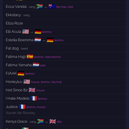
🇿🇦
🇦🇺
Ecca Vandal
→
· zang
hip hop, rock
Ekkstacy
· zang
Eliza Roze
🇺🇸
🇩🇪
Elli Acula
→
techno
🇳🇱
🇩🇪
Estella Boersma
→
techno
Fat dog
· band
🇪🇸
Fatima Hajji
techno, hard techno
🇳🇱
Fatima Yamaha
pop
🇩🇪
FJAAK
techno
🇺🇸
Honeyluv
house, techno, hip hop
🇬🇧
Hot Since 82
house
🇫🇷
I Hate Models
techno
🇫🇷
Justice
techno, house
Xavier de Rosnay
🇿🇦
🇬🇧
Kenya Grace
→
· zang
r&b