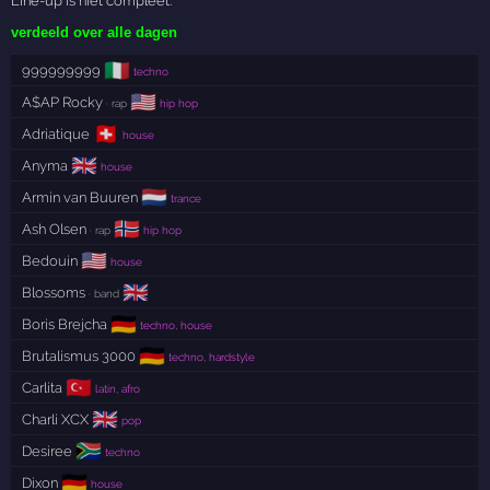
Line-up is niet compleet.
verdeeld over alle dagen
🇮🇹
999999999
techno
🇺🇸
A$AP Rocky
· rap
hip hop
🇨🇭
Adriatique
house
🇬🇧
Anyma
house
🇳🇱
Armin van Buuren
trance
🇳🇴
Ash Olsen
· rap
hip hop
🇺🇸
Bedouin
house
🇬🇧
Blossoms
· band
🇩🇪
Boris Brejcha
techno, house
🇩🇪
Brutalismus 3000
techno, hardstyle
🇹🇷
Carlita
latin, afro
🇬🇧
Charli XCX
pop
🇿🇦
Desiree
techno
🇩🇪
Dixon
house