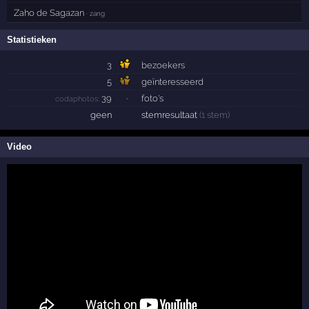
Zaho de Sagazan
· zang
Statistieken
3
bezoekers
5
geïnteresseerd
39
·
foto's
codaphotos:
geen
stemresultaat
(1 stem)
Video