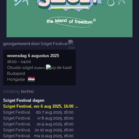
georganiseerd door
Sziget Festival
woensdag 6 augustus 2025
16:00
–
04:00
Óbudai-sziget
(buiten)
Budapest
🇭🇺
Hongarije
schatting:
techno
Sziget Festival dagen
Sziget Festival
,
wo 6 aug 2025, 16:00
←
Sziget Festival
,
do 7 aug 2025, 16:00
Sziget Festival
,
vr 8 aug 2025, 16:00
Sziget Festival
,
za 9 aug 2025, 16:00
Sziget Festival
,
zo 10 aug 2025, 16:00
Sziget Festival
,
ma 11 aug 2025, 16:00