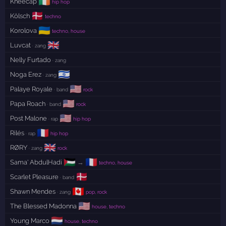
🇮🇪
Kneecap
hip hop
🇩🇰
Kölsch
techno
🇺🇦
Korolova
techno, house
🇬🇧
Luvcat
· zang
Nelly Furtado
· zang
🇮🇱
Noga Erez
· zang
🇺🇸
Palaye Royale
· band
rock
🇺🇸
Papa Roach
· band
rock
🇺🇸
Post Malone
· rap
hip hop
🇫🇷
Rilés
· rap
hip hop
🇬🇧
RØRY
· zang
rock
🇵🇸
🇫🇷
Sama' AbdulHadi
→
techno, house
🇩🇰
Scarlet Pleasure
· band
🇨🇦
Shawn Mendes
· zang
pop, rock
🇺🇸
The Blessed Madonna
house, techno
🇳🇱
Young Marco
house, techno