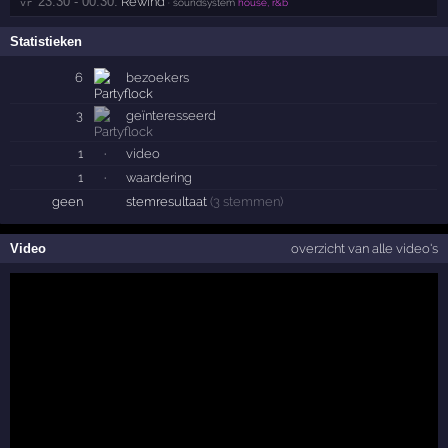
23:30 - 00:30:
Rewind
vr 
· soundsystem
house, r&b
Statistieken
6
bezoekers
3
geïnteresseerd
1
·
video
1
·
waardering
geen
stemresultaat
(3 stemmen)
Video
overzicht van alle video's