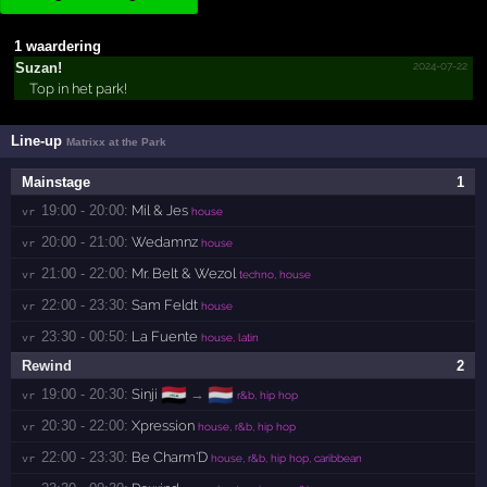
1 waardering
2024-07-22
Suzan!
Top in het park!
Line-up
Matrixx at the Park
Mainstage
1
19:00 - 20:00:
Mil & Jes
vr 
house
20:00 - 21:00:
Wedamnz
vr 
house
21:00 - 22:00:
Mr. Belt & Wezol
vr 
techno, house
22:00 - 23:30:
Sam Feldt
vr 
house
23:30 - 00:50:
La Fuente
vr 
house, latin
Rewind
2
🇮🇶
🇳🇱
19:00 - 20:30:
Sinji
→
vr 
r&b, hip hop
20:30 - 22:00:
Xpression
vr 
house, r&b, hip hop
22:00 - 23:30:
Be Charm'D
vr 
house, r&b, hip hop, caribbean