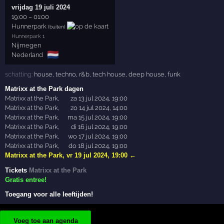
vrijdag 19 juli 2024
19:00
–
01:00
Hunnerpark
(buiten)
Hunnerpark 1
Nijmegen
🇳🇱
Nederland
schatting:
house
,
techno
,
r&b
,
tech house
,
deep house
,
funk
Matrixx at the Park dagen
Matrixx at the Park
,
za 13 jul 2024, 19:00
Matrixx at the Park
,
zo 14 jul 2024, 14:00
Matrixx at the Park
,
ma 15 jul 2024, 19:00
Matrixx at the Park
,
di 16 jul 2024, 19:00
Matrixx at the Park
,
wo 17 jul 2024, 19:00
Matrixx at the Park
,
do 18 jul 2024, 19:00
Matrixx at the Park
,
vr 19 jul 2024, 19:00
←
Tickets
Matrixx at the Park
Gratis entree!
Toegang voor alle leeftijden!
Voeg toe aan agenda