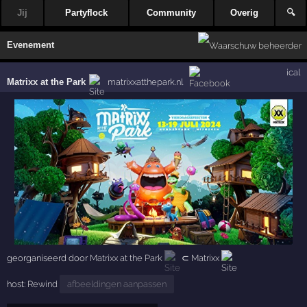
Jij
Partyflock
Community
Overig
🔍
Evenement
ical
Matrixx at the Park
matrixxatthepark.nl
georganiseerd door
Matrixx at the Park
⊂
Matrixx
host:
Rewind
afbeeldingen aanpassen