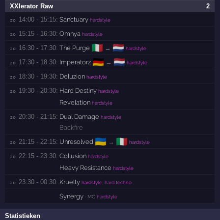
XXlerator Raw
2
14:00 - 15:15:
Sanctuary
zo 
hardstyle
15:15 - 16:30:
Omnya
zo 
hardstyle
🇮🇹
🇳🇱
16:30 - 17:30:
The Purge
→
zo 
hardstyle
🇩🇪
🇳🇱
17:30 - 18:30:
Imperatorz
→
zo 
hardstyle
18:30 - 19:30:
Deluzion
zo 
hardstyle
19:30 - 20:30:
Hard Destiny
zo 
hardstyle
Revelation
hardstyle
20:30 - 21:15:
Dual Damage
zo 
hardstyle
Backfire
🇺🇦
🇮🇹
21:15 - 22:15:
Unresolved
→
zo 
hardstyle
22:15 - 23:30:
Collusion
zo 
hardstyle
Heavy Resistance
hardstyle
23:30 - 00:30:
Kruelty
zo 
hardstyle, hard techno
Synergy
· MC
hardstyle
Statistieken