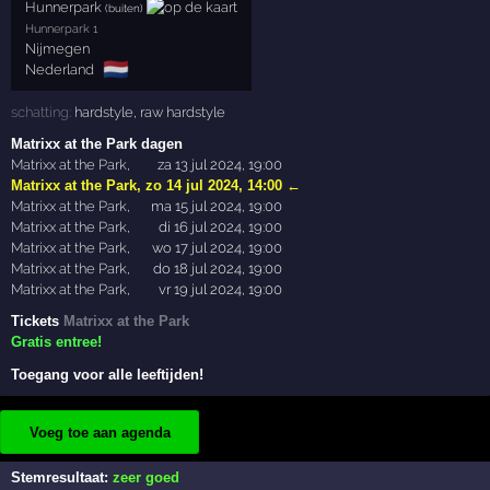
Hunnerpark
(buiten)
Hunnerpark 1
Nijmegen
🇳🇱
Nederland
schatting:
hardstyle
,
raw hardstyle
Matrixx at the Park dagen
Matrixx at the Park
,
za 13 jul 2024, 19:00
Matrixx at the Park
,
zo 14 jul 2024, 14:00
←
Matrixx at the Park
,
ma 15 jul 2024, 19:00
Matrixx at the Park
,
di 16 jul 2024, 19:00
Matrixx at the Park
,
wo 17 jul 2024, 19:00
Matrixx at the Park
,
do 18 jul 2024, 19:00
Matrixx at the Park
,
vr 19 jul 2024, 19:00
Tickets
Matrixx at the Park
Gratis entree!
Toegang voor alle leeftijden!
Voeg toe aan agenda
Stemresultaat:
zeer goed