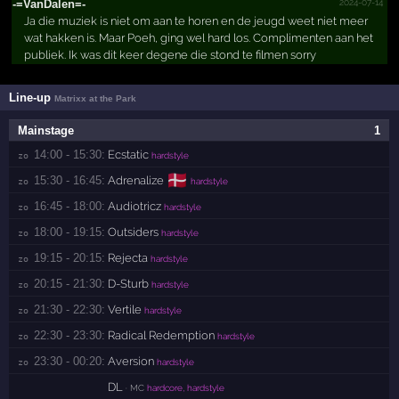
2024-07-14
-=VanDalen=-
Ja die muziek is niet om aan te horen en de jeugd weet niet meer
wat hakken is. Maar Poeh, ging wel hard los. Complimenten aan het
publiek. Ik was dit keer degene die stond te filmen sorry
Line-up
Matrixx at the Park
Mainstage
1
14:00 - 15:30:
Ecstatic
zo 
hardstyle
🇩🇰
15:30 - 16:45:
Adrenalize
zo 
hardstyle
16:45 - 18:00:
Audiotricz
zo 
hardstyle
18:00 - 19:15:
Outsiders
zo 
hardstyle
19:15 - 20:15:
Rejecta
zo 
hardstyle
20:15 - 21:30:
D-Sturb
zo 
hardstyle
21:30 - 22:30:
Vertile
zo 
hardstyle
22:30 - 23:30:
Radical Redemption
zo 
hardstyle
23:30 - 00:20:
Aversion
zo 
hardstyle
DL
· MC
hardcore, hardstyle