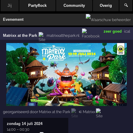
Jij
Partyflock
Community
Overig
🔍
Evenement
zeer goed
·
ical
Matrixx at the Park
matrixxatthepark.nl
georganiseerd door
Matrixx at the Park
⊂
Matrixx
zondag 14 juli 2024
14:00
–
00:30