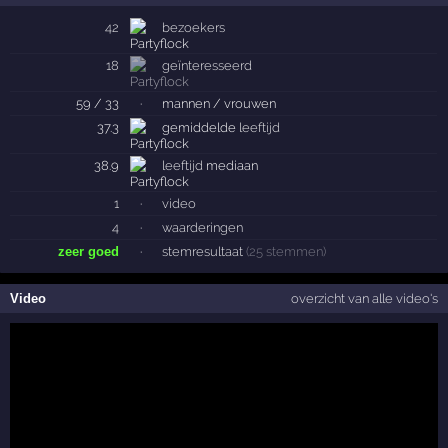
42
bezoekers
18
geïnteresseerd
59 / 33
·
mannen / vrouwen
37.3
gemiddelde
leeftijd
38.9
leeftijd
mediaan
1
·
video
4
·
waarderingen
zeer goed
·
stemresultaat
(25 stemmen)
Video
overzicht van alle video's