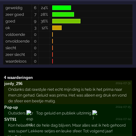
geweldig
6
24%
zeer goed
7
28%
goed
9
36%
ok
3
12%
voldoende
0
onvoldoende
0
slecht
0
zeer slecht
0
waardeloos
0
4 waarderingen
2024-07-31
jordy_296
Ondanks dat rawstyle niet echt mijn ding is heb ik het prima naar
men zin gehad. Geluid was prima. Het was alleen erg druk en vond
de sfeer een beetje matig.
2024-07-15
Pop-up
Outsiders
Top geluid en publiek uitzinnig
2024-07-14
SVT91
Kon helaas niet de hele dag blijven, Maar alles wat ik heb gehoord
was super! Lekkere setjes en leuke sfeer. Tot volgend jaar!