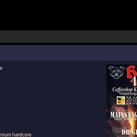
e
nnium hardcore