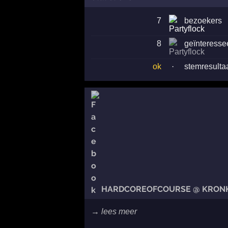
7
bezoekers
8
geïnteresse
ok
·
stemresulta
HARDCOREOFCOURSE @ KRONKE
→ lees meer