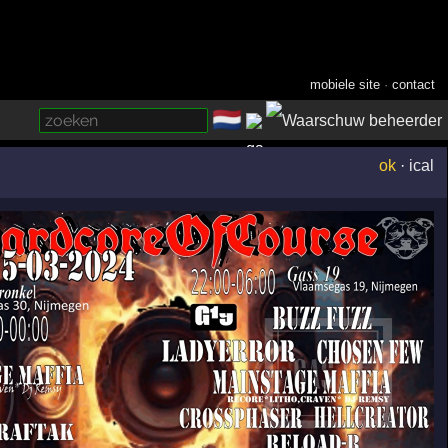
mobiele site
·
contact
🇳🇱
­
ok
·
ical