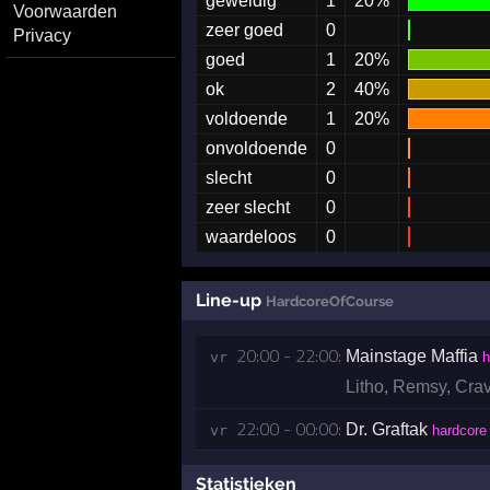
geweldig
1
20%
Voorwaarden
zeer goed
0
Privacy
goed
1
20%
ok
2
40%
voldoende
1
20%
onvoldoende
0
slecht
0
zeer slecht
0
waardeloos
0
Line-up
HardcoreOfCourse
20:00 - 22:00:
Mainstage Maffia
vr 
h
Litho
,
Remsy
,
Cra
22:00 - 00:00:
Dr. Graftak
vr 
hardcore
Statistieken