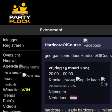
Evenement
Inloggen
HardcoreOfCourse
Registreren
Overzicht
georganiseerd door
HardcoreOfCours
Nieuws
Agenda
vrijdag 15 maart 2024
nu & straks
20:00
–
00:00
kaart
Kronkel
(binnen)
festivals
Vlaamsegas 26-36
WIN
Winacties
Nijmegen
Trends
🇳🇱
Nederland
Foto's
Video's
hardcore
,
early hardcore
,
mille
× 3
× 1
Interviews