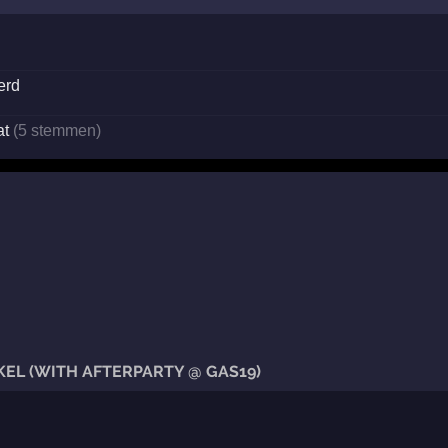
erd
at
(5 stemmen)
L (WITH AFTERPARTY @ GAS19)