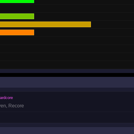
ardcore
ven
,
Recore