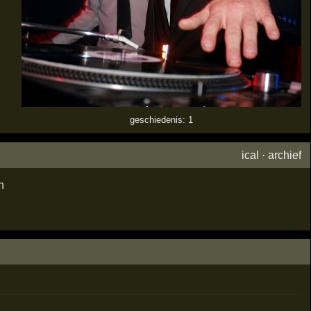
geschiedenis: 1
ical
·
archief
n