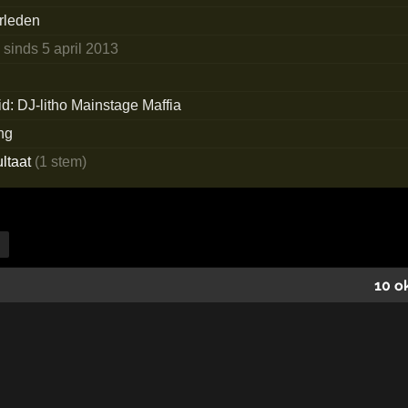
erleden
n
sinds 5 april 2013
lid: DJ-litho Mainstage Maffia
ng
ultaat
(1 stem)
10 o