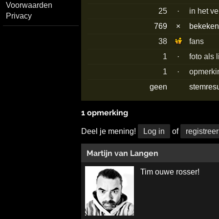
Voorwaarden
25
·
in het v
Privacy
769
×
bekeke
38
fans
1
·
foto als 
1
·
opmerki
geen
stemres
1 opmerking
Deel je mening!
Log in
of
registreer
Martijn van Langen
Tim ouwe rosser!