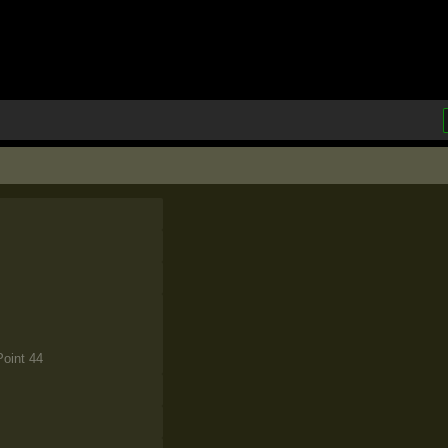
a
Point 44