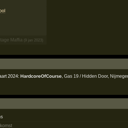
ool
tage Maffia
(9 jan 2023)
HardcoreOfCourse
aart 2024:
,
Gas 19 / Hidden Door
,
Nijmege
ns
ekomst