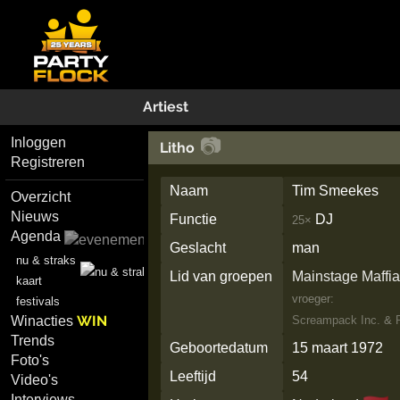
Artiest
📷
Inloggen
Litho
Registreren
Naam
Tim Smeekes
Overzicht
Nieuws
Functie
DJ
25×
Agenda
Geslacht
man
nu & straks
Lid van groepen
Mainstage Maffi
kaart
vroeger:
festivals
WIN
Winacties
Screampack Inc.
&
Trends
Geboortedatum
15 maart 1972
Foto's
Leeftijd
54
Video's
Interviews