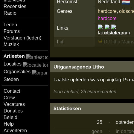
🇳🇱
Herkomst
Nederland
Recensies
Genres
hardcore
,
oldsch
Radio
hardcore
Leden
Links
Forums
Verslagen (leden)
Lid
DJ-litho Mains
Muziek
Artiesten
Locaties
Uitgaansagenda Litho
Organisaties
Steden
Laatste optreden was op vrijdag 15 m
Contact
toon archief, 25 evenementen
Crew
Vacatures
Statistieken
Donaties
Beleid
25
·
optrede
Help
Adverteren
geen
·
in de to