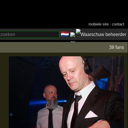
mobiele site
·
contact
🇳🇱
­
38 fans