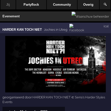
Jij
Partyflock
Community
Overig
🔍
Evenement
ical
HARDER KAN TOCH NIET
·
Jochies in Utreg
georganiseerd door
HARDER KAN TOCH NIET
⊂
Serra's Harder Styles
Events