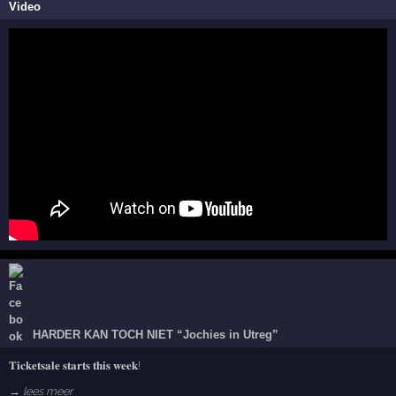
Video
HARDER KAN TOCH NIET “Jochies in Utreg”
𝐓𝐢𝐜𝐤𝐞𝐭𝐬𝐚𝐥𝐞 𝐬𝐭𝐚𝐫𝐭𝐬 𝐭𝐡𝐢𝐬 𝐰𝐞𝐞𝐤!
→ lees meer