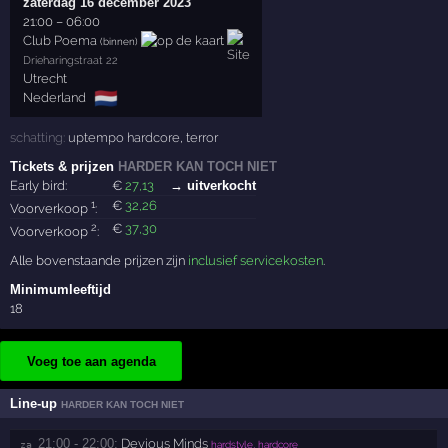
zaterdag 16 december 2023
21:00
–
06:00
Club Poema
(binnen)
Drieharingstraat 22
Utrecht
🇳🇱
Nederland
schatting:
uptempo hardcore
,
terror
Tickets & prijzen
HARDER KAN TOCH NIET
Early bird:
€
27
,13
→ uitverkocht
1
€
32
,26
Voorverkoop
:
2
€
37
,30
Voorverkoop
:
Alle bovenstaande prijzen zijn
inclusief servicekosten
.
Minimumleeftijd
18
Voeg toe aan agenda
Line-up
HARDER KAN TOCH NIET
21:00 - 22:00:
Devious Minds
za 
hardstyle, hardcore