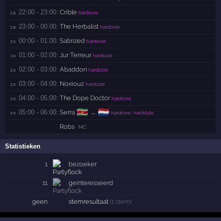
22:00 - 23:00:
Crible
za 
hardcore
23:00 - 00:00:
The Herbalist
za 
hardcore
00:00 - 01:00:
Satirized
zo 
hardcore
01:00 - 02:00:
Jur Terreur
zo 
hardcore
02:00 - 03:00:
Abaddon
zo 
hardcore
03:00 - 04:00:
Noxiouz
zo 
hardcore
04:00 - 05:00:
The Dope Doctor
zo 
hardcore
🇸🇷
🇳🇱
05:00 - 06:00:
Serra
→
zo 
hardcore, hardstyle
Robs
· MC
Statistieken
1
bezoeker
11
geïnteresseerd
geen
stemresultaat
(1 stem)