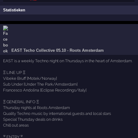
Statistieken
EAST Techo Collective 05.10 - Roots Amsterdam
EAST is a weekly Techno night on Thursdays in the heart of Amsterdam.
Ξ LINE UP Ξ
Vibeke Bruff [Motek/Norway]
Sub Under [Under The Park/Amsterdam]
Francesco Andolina [Eclipse Recordings/Italy]
Ξ GENERAL INFO Ξ
Thursday nights at Roots Amsterdam
Quality Techno music by international guests and local stars
Special Thursday deals on drinks
Chill out areas
Ξ ENTRY Ξ