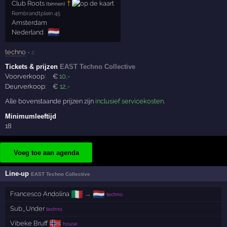
Club Roots
†
(binnen)
Rembrandtplein 45
Amsterdam
🇳🇱
Nederland
techno
× 2
Tickets & prijzen
EAST Techno Collective
Voorverkoop:
€
10
,-
Deurverkoop:
€
12
,-
Alle bovenstaande prijzen zijn
inclusief servicekosten
.
Minimumleeftijd
18
Voeg toe aan agenda
Line-up
EAST Techno Collective
🇮🇹
🇳🇱
Francesco Andolina
→
techno
Sub_Under
techno
🇳🇴
Vibeke Bruff
house