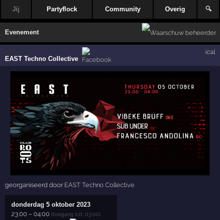
Jij
Partyflock
Community
Overig
🔍
Evenement
ical
EAST Techno Collective
georganiseerd door
EAST Techno Collective
donderdag 5 oktober 2023
23:00
–
04:00
(toegang tot: 03:00)