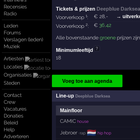
Recensies
Tickets & prijzen
Deepblue Darkse
Radio
1
€
28
,-
→ uitverk
Voorverkoop
:
2
€
36
,42
Leden
Voorverkoop
:
Forums
Alle bovenstaande
groene
prijzen zij
Verslagen (leden)
Muziek
?
Minimumleeftijd
18
Artiesten
Locaties
Organisaties
Voeg toe aan agenda
Steden
Contact
Line-up
Deepblue Darksea
Crew
Vacatures
Mainfloor
Donaties
CAMIC
house
Beleid
Help
🇳🇱
Jebroer
· rap
hip hop
Adverteren