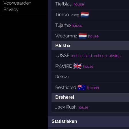
Voorwaarden
Tiefblau
house
Privacy
🇳🇱
Timbo
· zang
Tujamo
house
🇳🇱
Wedamnz
house
Blckbx
JUSSE
techno, hard techno, dubstep
🇬🇧
R3WIRE
house
Relova
🇦🇺
Restricted
techno
Dreherei
Jack Rush
house
Statistieken