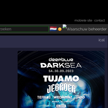
mobiele site
·
contact
🇳🇱
­
ical