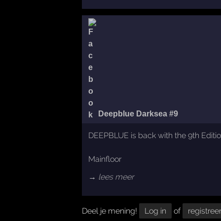
Deepblue Darksea #9
DEEPBLUE is back with the 9th Edition
Mainfloor
→ lees meer
Deel je mening!
Log in
of
registree