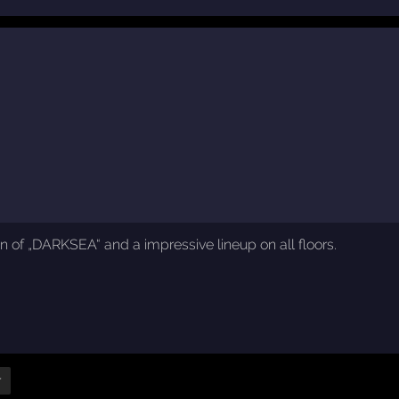
 of „DARKSEA“ and a impressive lineup on all floors.
r