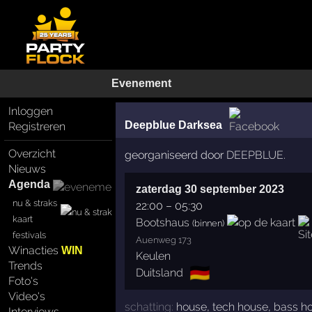
Evenement
Inloggen
Deepblue Darksea
Registreren
Overzicht
georganiseerd door
DEEPBLUE.
Nieuws
Agenda
zaterdag 30 september 2023
nu & straks
22:00
–
05:30
kaart
Bootshaus
(binnen)
festivals
Auenweg 173
Winacties
WIN
Keulen
Trends
🇩🇪
Duitsland
Foto's
Video's
schatting:
house
,
tech house
,
bass h
Interviews