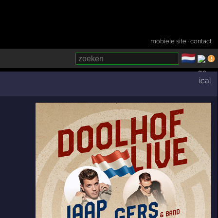
mobiele site
·
contact
🇳🇱
­
ical