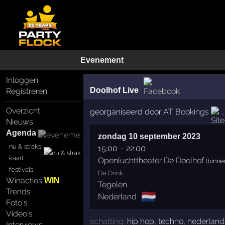
Evenement
Inloggen
Doolhof Live
Registreren
Overzicht
georganiseerd door
AT Bookings
Nieuws
Agenda
zondag 10 september 2023
nu & straks
15:00
–
22:00
kaart
Openluchttheater De Doolhof
(binne
festivals
De Drink
Winacties
WIN
Tegelen
Trends
🇳🇱
Nederland
Foto's
Video's
schatting:
hip hop
,
techno
,
nederland
Interviews