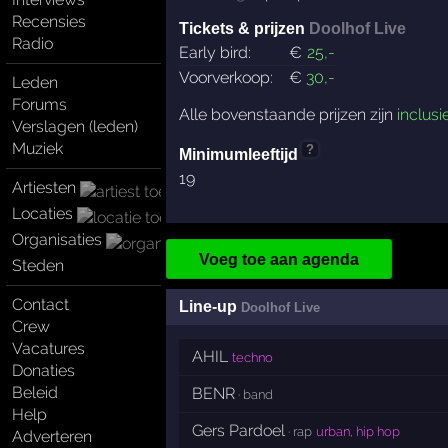
Recensies
Tickets & prijzen
Doolhof Live
Radio
Early bird:
€
25
,-
Voorverkoop:
€
30
,-
Leden
Forums
Alle bovenstaande prijzen zijn
inclusi
Verslagen (leden)
Muziek
?
Minimumleeftijd
19
Artiesten
Locaties
Organisaties
Voeg toe aan agenda
Steden
Contact
Line-up
Doolhof Live
Crew
Vacatures
AHIL
techno
Donaties
Beleid
BENR
· band
Help
Gers Pardoel
· rap
urban, hip hop
Adverteren