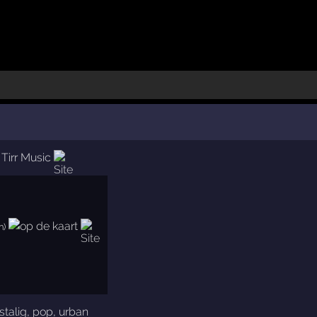
,
Tirr Music
n)
stalig
,
pop
,
urban