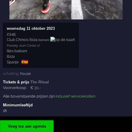
woensdag 11 oktober 2023
23:45
Club Chinois Ibiza
(binnen)
Passeig Joan Carles 17
Illes balears
Ibiza
🇪🇸
Spanje
schatting:
house
Tickets & prijs
The Ritual
Voorverkoop:
€
30
,-
Alle bovenstaande prijzen zijn
inclusief servicekosten
.
Minimumleeftijd
18
Voeg toe aan agenda