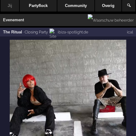
Jij
Partyflock
Community
Overig
🔍
Evenement
The Ritual
·
Closing Party
ibiza-spotlight.de
ical