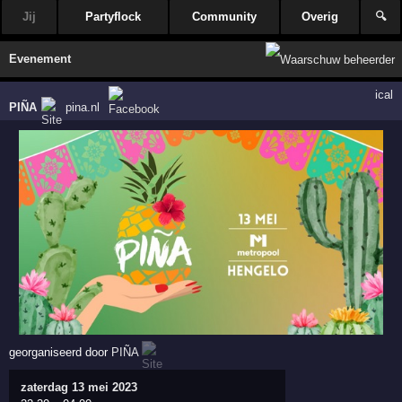
Jij
Partyflock
Community
Overig
🔍
Evenement
ical
PIÑA
pina.nl
georganiseerd door
PIÑA
zaterdag 13 mei 2023