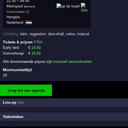
22:30
–
04:00
Metropool
(binnen)
Industrieplein 10
Hengelo
🇳🇱
Nederland
schatting:
latin
,
reggaeton
,
dancehall
,
salsa
,
tropical
Tickets & prijzen
PIÑA
Early bird:
€
14
,50
Voorverkoop:
€
16
,50
Alle bovenstaande prijzen zijn
inclusief servicekosten
.
Minimumleeftijd
18
Voeg toe aan agenda
Line-up
PIÑA
Statistieken