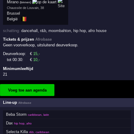
Mirano
(binnen)
Chaussée de Louvain, 38
Brussel
🇧🇪
België
schatting:
dancehall
,
r&b
,
moombahton
,
hip hop
,
afro house
Tickets & prijzen
Afrobase
Geen voorverkoop, uitsluitend deurverkoop.
Deurverkoop:
€
15
,-
tot 00:30:
€
10
,-
Minimumleeftijd
21
Voeg toe aan agenda
Line-up
Afrobase
Beba Storm
caribbean, latin
Dax
hip hop, afro
Selecta Killa
r&b, caribbean