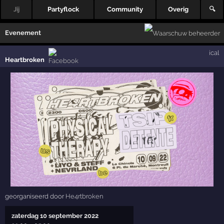
Jij
Partyflock
Community
Overig
🔍
Evenement
ical
Heartbroken
georganiseerd door
He4rtbroken
zaterdag 10 september 2022