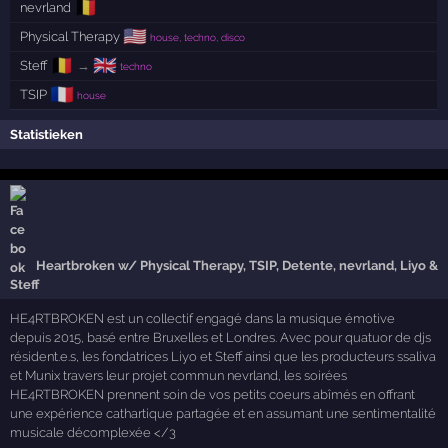
🇧🇪
nevrland
🇺🇸
Physical Therapy
house, techno, disco
🇧🇪
🇬🇧
Steff
→
techno
🇫🇷
TSIP
house
Statistieken
Heartbroken w/ Physical Therapy, TSIP, Detente, nevrland, Liyo &
Steff
HE4RTBROKEN est un collectif engagé dans la musique émotive
depuis 2015, basé entre Bruxelles et Londres. Avec pour quatuor de djs
résident.e.s, les fondatrices Liyo et Steff ainsi que les producteurs ssaliva
et Munix travers leur projet commun nevrland, les soirées
HE4RTBROKEN prennent soin de vos petits coeurs abîmés en offrant
une expérience cathartique partagée et en assumant une sentimentalité
musicale décomplexée </3