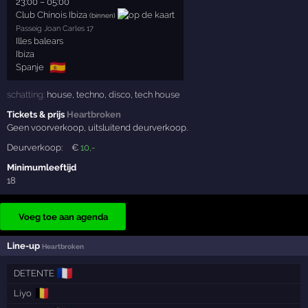
23:00
–
05:00
Club Chinois Ibiza
(binnen)
Passeig Joan Carles 17
Illes balears
Ibiza
🇪🇸
Spanje
schatting:
house
,
techno
,
disco
,
tech house
Tickets & prijs
Heartbroken
Geen voorverkoop, uitsluitend deurverkoop.
Deurverkoop:
€
10
,-
Minimumleeftijd
18
Voeg toe aan agenda
Line-up
Heartbroken
🇫🇷
DETENTE
🇧🇪
Liyo