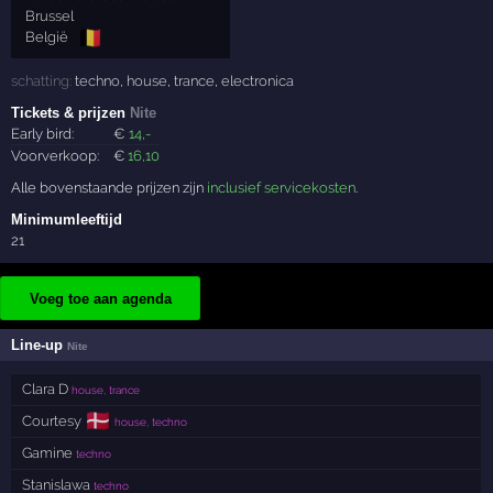
Brussel
🇧🇪
België
schatting:
techno
,
house
,
trance
,
electronica
Tickets & prijzen
Nite
Early bird:
€
14
,-
Voorverkoop:
€
16
,10
Alle bovenstaande prijzen zijn
inclusief servicekosten
.
Minimumleeftijd
21
Voeg toe aan agenda
Line-up
Nite
Clara D
house, trance
🇩🇰
Courtesy
house, techno
Gamine
techno
Stanislawa
techno