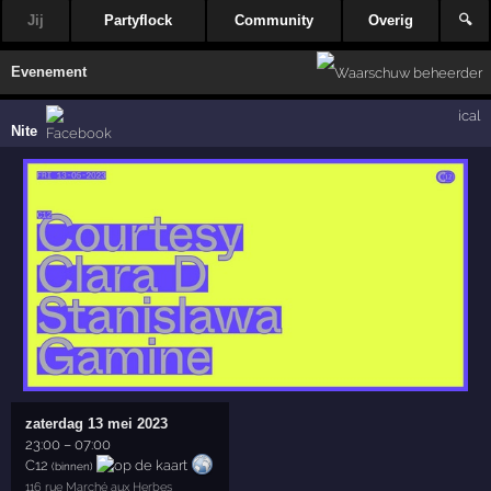
Jij
Partyflock
Community
Overig
🔍
Evenement
ical
Nite
zaterdag 13 mei 2023
23:00
–
07:00
C12
(binnen)
116 rue Marché aux Herbes