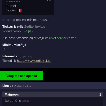
Kaasmarkt 10
Brussel
🇧🇪
België
schatting:
techno
,
minimal
,
house
Tickets & prijs
Zodiak Invites
Voorverkoop:
€
30
,-
Alle bovenstaande prijzen zijn
inclusief servicekosten
.
Minimumleeftijd
18
Informatie
·
13 april 2023
Ticketlink:
https://www.zodiak.club
Voeg toe aan agenda
Line-up
Zodiak Invites
Mainroom
1
Border One
techno