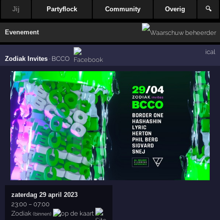
Jij
Partyflock
Community
Overig
🔍
Evenement
ical
Zodiak Invites
·
BCCO
zaterdag 29 april 2023
23:00
–
07:00
Zodiak
(binnen)