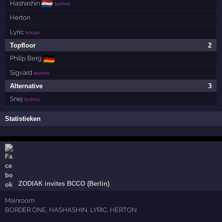
🇳🇱
Hashashin
techno
Herton
Lyric
house
Topfloor
2
🇩🇪
Philip Berg
Sigvard
techno
Alternative
3
Snej
techno
Statistieken
ZODIAK invites BCCO (Berlin)
Mainroom
BORDER ONE, HASHASHIN, LYRIC, HERTON