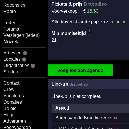
Tickets & prijs
Brabodiso
Recensies
Voorverkoop:
€
16
,60
Radio
Alle bovenstaande prijzen zijn
inclusi
Leden
Forums
?
Minimumleeftijd
Verslagen (leden)
21
Muziek
Artiesten
Locaties
Organisaties
Voeg toe aan agenda
Steden
Contact
Line-up
Brabodiso
Crew
Vacatures
Line-up is niet compleet.
Donaties
Area 1
Beleid
Help
Buren van de Brandweer
house
Adverteren
Voorwaarden
CV De Kapotte Kachels
· live
party