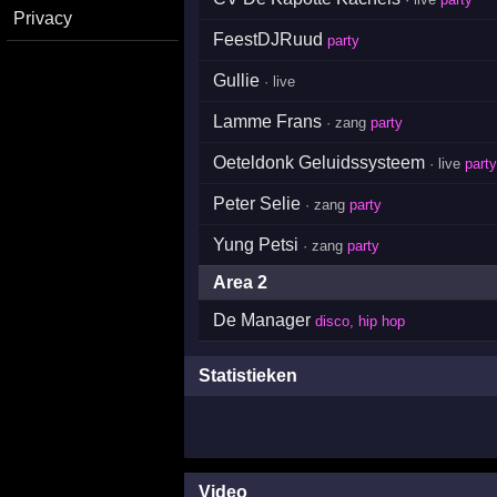
Privacy
FeestDJRuud
party
Gullie
· live
Lamme Frans
· zang
party
Oeteldonk Geluidssysteem
· live
party
Peter Selie
· zang
party
Yung Petsi
· zang
party
Area 2
De Manager
disco, hip hop
Statistieken
Video