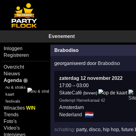
Evenement
Inloggen
Brabodiso
Registreren
georganiseerd door
Brabodiso
Overzicht
Nieuws
zaterdag 12 november 2022
Agenda
17:00
–
03:00
nu & straks
SkateCafé
(binnen)
kaart
Gedempt Hamerkanaal 42
festivals
Amsterdam
Winacties
WIN
🇳🇱
Nederland
Trends
Foto's
Video's
schatting:
party
,
disco
,
hip hop
,
future
Interviews