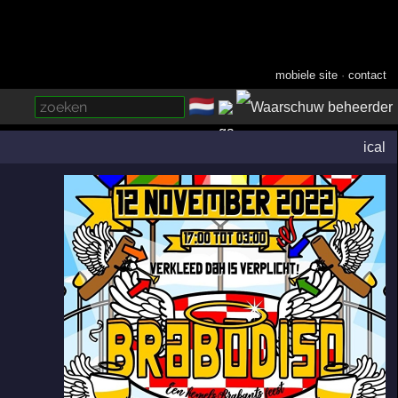
mobiele site
·
contact
🇳🇱
­
ical