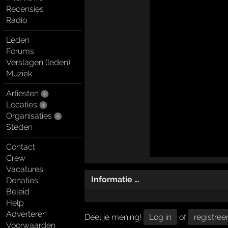
Recensies
Radio
Leden
Forums
Verslagen (leden)
Muziek
Artiesten
Locaties
Organisaties
Steden
Contact
Crew
Vacatures
Informatie …
Donaties
Beleid
Help
Adverteren
Deel je mening!
Log in
of
registree
Voorwaarden