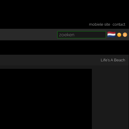
mobiele site
·
contact
🇳🇱
­
Life's A Beach