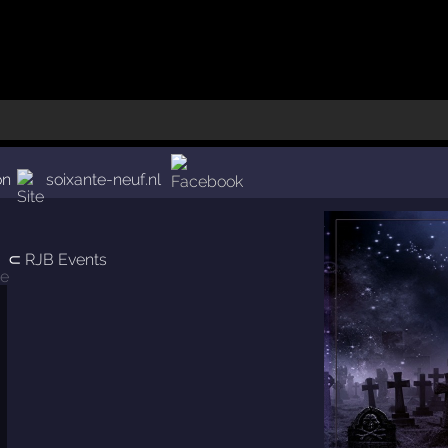
on
soixante-neuf.nl
⊂
RJB Events