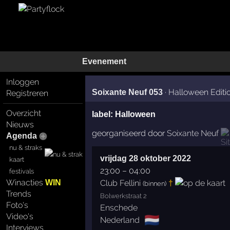
Evenement
Inloggen
·
Halloween Editi
Soixante Neuf 053
Registreren
Overzicht
label:
Halloween
Nieuws
georganiseerd door
Soixante Neuf
Agenda
nu & straks
vrijdag 28 oktober 2022
kaart
23:00
–
04:00
festivals
Winacties
Club Fellini
WIN
†
(binnen)
Trends
Bolwerkstraat 2
Foto's
Enschede
Video's
🇳🇱
Nederland
Interviews