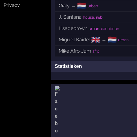
🇳🇱
Privacy
Gialy
→
urban
J. Santana
house, r&b
Lisadebrown
urban, caribbean
🇬🇧
🇳🇱
Miguell Kaidel
→
urban
Mike Afro-Jam
afro
Statistieken