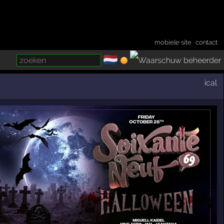
mobiele site
·
contact
🇳🇱
­
ical