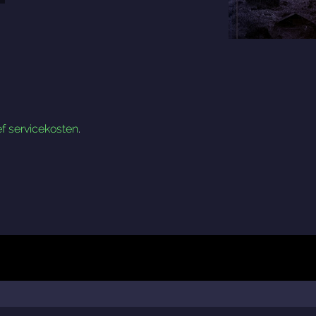
ef servicekosten
.