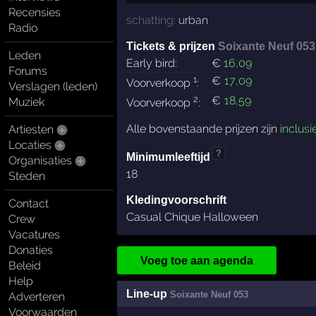
Recensies
schatting:
urban
Radio
Tickets & prijzen
Soixante Neuf 053
Leden
Early bird:
€
16
,09
Forums
1
€
17
,09
Voorverkoop
:
Verslagen (leden)
2
€
18
,59
Muziek
Voorverkoop
:
Alle bovenstaande prijzen zijn
inclusi
Artiesten
Locaties
?
Minimumleeftijd
Organisaties
18
Steden
Kledingvoorschrift
Contact
Casual Chique Halloween
Crew
Vacatures
Donaties
Voeg toe aan agenda
Beleid
Help
Line-up
Soixante Neuf 053
Adverteren
Voorwaarden