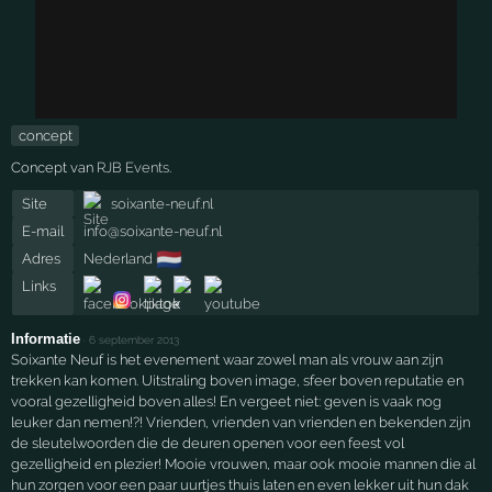
concept
Concept van
RJB Events
.
Site
soixante-neuf.nl
E-mail
info@soixante-neuf.nl
🇳🇱
Adres
Nederland
Links
Informatie
·
6 september 2013
Soixante Neuf is het evenement waar zowel man als vrouw aan zijn
trekken kan komen. Uitstraling boven image, sfeer boven reputatie en
vooral gezelligheid boven alles! En vergeet niet: geven is vaak nog
leuker dan nemen!?! Vrienden, vrienden van vrienden en bekenden zijn
de sleutelwoorden die de deuren openen voor een feest vol
gezelligheid en plezier! Mooie vrouwen, maar ook mooie mannen die al
hun zorgen voor een paar uurtjes thuis laten en even lekker uit hun dak