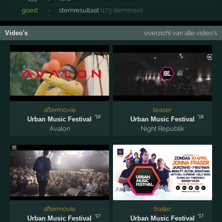
goed
·
stemresultaat
(173 stemmen)
Video's
overzicht van alle video's
aftermovie
teaser
'18
'18
Urban Music Festival
Urban Music Festival
Avalon
Night Republik
aftermovie
trailer
'17
'17
Urban Music Festival
Urban Music Festival