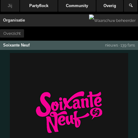
Jij
Partyflock
Community
Overig
🔍
Organisatie
Overzicht
Soixante Neuf
nieuws
·
139 fans