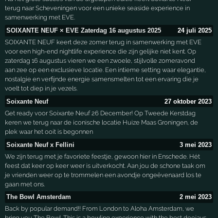
terug naar Scheveningen voor een unieke seaside experience in
samenwerking met EVE.
SOIXANTE NEUF × EVE Zaterdag 16 augustus 2025
24 juli 2025
SOIXANTE NEUF keert deze zomer terug in samenwerking met EVE
voor een high-end nightlife experience die zijn gelijke niet kent. Op
zaterdag 16 augustus vieren we een zwoele, stijlvolle zomeravond
aan zee op een exclusieve locatie. Een intieme setting waar elegantie,
nostalgie en verfijnde energie samensmelten tot een ervaring die je
voelt tot diep in je vezels.
Soixante Neuf
27 oktober 2023
Get ready voor Soixante Neuf 26 December! Op Tweede Kerstdag
keren we terug naar de iconische locatie Huize Maas Groningen, de
plek waar het ooit is begonnen
Soixante Neuf x Fellini
3 mei 2023
We zijn terug met je favoriete feestje, gewoon hier in Enschede. Hét
feest dat keer op keer weer is uitverkocht. Aan jou de schone taak om
je vrienden weer op te trommelen een avondje ongeëvenaard los te
gaan met ons.
The Bowl Amsterdam
2 mei 2023
Back by popular demand!! From London to Aloha Amsterdam, we
bring you The Bowl. This is a bowling experience with the best deejays