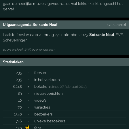
gaan op heerlijke muziek, gewoon alles wat lekker klinkt, ongeacht het
genre!
Uitgaansagenda Soixante Neuf
ical
·
archief
Laatste feest was op zaterdag 27 september 2025:
Soixante Neuf
,
EVE
,
Scheveningen
toon archief, 235 evenementen
Statistieken
235
·
feesten
235
·
in het verleden
6248
×
bekeken
sinds 27 februari 2013
83
·
nieuwsberichten
10
·
video's
70
·
winacties
1340
·
bezoekers
746
·
unieke bezoekers
139
fans