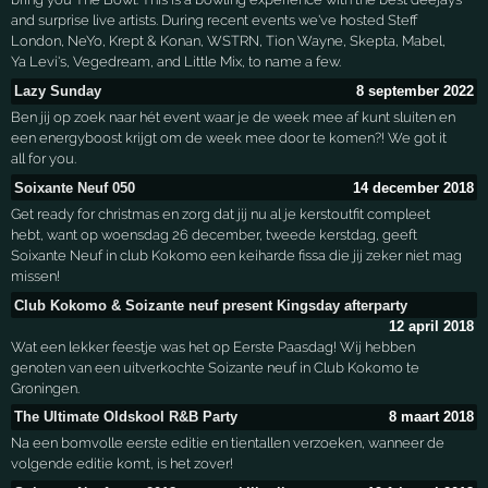
and surprise live artists. During recent events we've hosted Steff
London, NeYo, Krept & Konan, WSTRN, Tion Wayne, Skepta, Mabel,
Ya Levi's, Vegedream, and Little Mix, to name a few.
Lazy Sunday
8 september 2022
Ben jij op zoek naar hét event waar je de week mee af kunt sluiten en
een energyboost krijgt om de week mee door te komen?! We got it
all for you.
Soixante Neuf 050
14 december 2018
Get ready for christmas en zorg dat jij nu al je kerstoutfit compleet
hebt, want op woensdag 26 december, tweede kerstdag, geeft
Soixante Neuf in club Kokomo een keiharde fissa die jij zeker niet mag
missen!
Club Kokomo & Soizante neuf present Kingsday afterparty
12 april 2018
Wat een lekker feestje was het op Eerste Paasdag! Wij hebben
genoten van een uitverkochte Soizante neuf in Club Kokomo te
Groningen.
The Ultimate Oldskool R&B Party
8 maart 2018
Na een bomvolle eerste editie en tientallen verzoeken, wanneer de
volgende editie komt, is het zover!