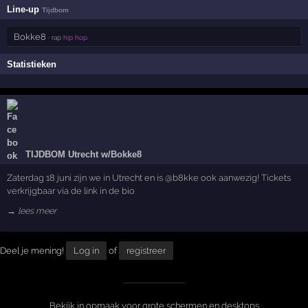
Line-up
Tijdbom
Bokke8
· rap
hip hop
Statistieken
TIJDBOM Utrecht w/Bokke8
Zaterdag 18 juni zijn we in Utrecht en is @b8kke ook aanwezig! Tickets
verkrijgbaar via de link in de bio
→ lees meer
Deel je mening!
Log in
of
registreer
Bekijk in opmaak voor grote schermen en desktops