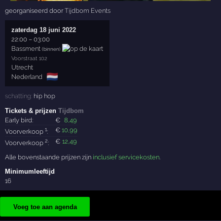
georganiseerd door
Tijdbom Events
zaterdag 18 juni 2022
22:00
–
03:00
Bassment
(binnen)
Voorstraat 102
Utrecht
🇳🇱
Nederland
schatting:
hip hop
Tickets & prijzen
Tijdbom
Early bird:
€
8
,49
1
€
10
,99
Voorverkoop
:
2
€
12
,49
Voorverkoop
:
Alle bovenstaande prijzen zijn
inclusief servicekosten
.
Minimumleeftijd
16
Voeg toe aan agenda