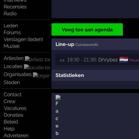
Recensies
Radio
Leden
Voeg toe aan agenda
Forums
Verslagen (leden)
Line-up
Curasounds
Muziek
Artiesten
🇳🇱
DrVybez
19:30 - 21:30:
za 
house
Locaties
Organisaties
Statistieken
Steden
Contact
Crew
Vacatures
Donaties
Beleid
Help
Adverteren