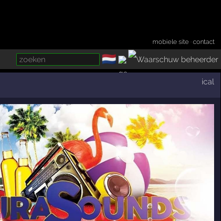
mobiele site
·
contact
🇳🇱
­
ical