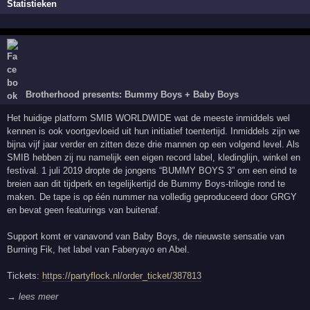
Statistieken
Brotherhood presents: Bummy Boys + Baby Boys
Het huidige platform SMIB WORLDWIDE wat de meeste inmiddels wel
kennen is ook voortgevloeid uit hun initiatief toentertijd. Inmiddels zijn we
bijna vijf jaar verder en zitten deze drie mannen op een volgend level. Als
SMIB hebben zij nu namelijk een eigen record label, kledinglijn, winkel en
festival. 1 juli 2019 dropte de jongens “BUMMY BOYS 3” om een eind te
breien aan dit tijdperk en tegelijkertijd de Bummy Boys-trilogie rond te
maken. De tape is op één nummer na volledig geproduceerd door GRGY
en bevat geen featurings van buitenaf.
Support komt er vanavond van Baby Boys, de nieuwste sensatie van
Burning Fik, het label van Faberyayo en Abel.
Tickets:
https://partyflock.nl/order_ticket/387813
→ lees meer