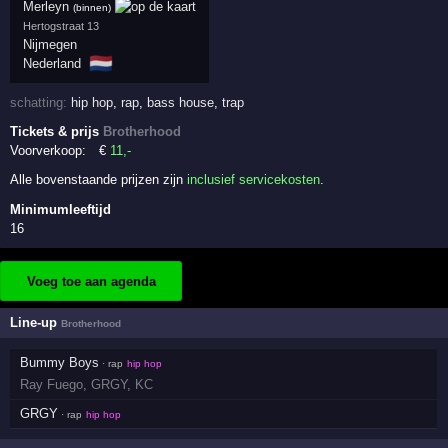
Merleyn
(binnen)
Hertogstraat 13
Nijmegen
🇳🇱
Nederland
schatting:
hip hop
,
rap
,
bass house
,
trap
Tickets & prijs
Brotherhood
Voorverkoop:
€
11
,-
Alle bovenstaande prijzen zijn
inclusief servicekosten
.
Minimumleeftijd
16
Voeg toe aan agenda
Line-up
Brotherhood
Bummy Boys
· rap
hip hop
Ray Fuego
,
GRGY
,
KC
GRGY
· rap
hip hop