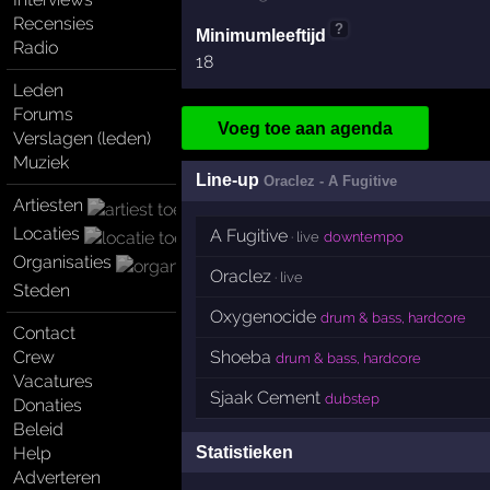
Recensies
?
Minimumleeftijd
Radio
18
Leden
Forums
Voeg toe aan agenda
Verslagen (leden)
Muziek
Line-up
Oraclez - A Fugitive
Artiesten
Locaties
A Fugitive
· live
downtempo
Organisaties
Oraclez
· live
Steden
Oxygenocide
drum & bass, hardcore
Contact
Shoeba
Crew
drum & bass, hardcore
Vacatures
Sjaak Cement
dubstep
Donaties
Beleid
Statistieken
Help
Adverteren