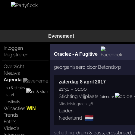
Evenement
Inloggen
Oraclez - A Fugitive
Registreren
Overzicht
georganiseerd door
Betondorp
Nieuws
Agenda
zaterdag 8 april 2017
nu & straks
21:30
–
01:00
kaart
Stichting Vrijplaats
(binnen)
festivals
Middelstegracht 36
Winacties
WIN
Leiden
Trends
🇳🇱
Nederland
Foto's
Video's
schatting:
drum & bass
,
crossbreed
,
Interviews