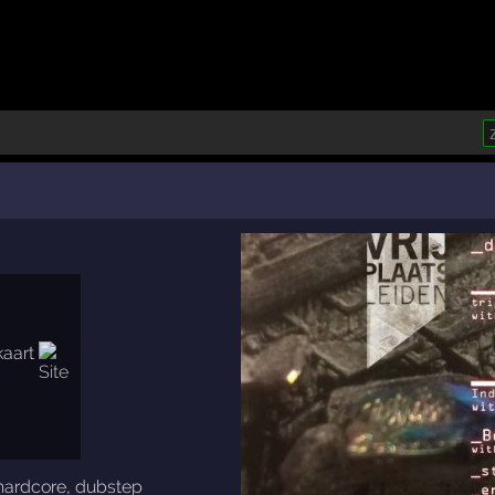
hardcore
,
dubstep