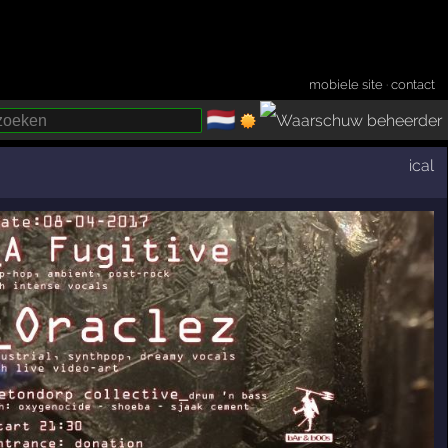
mobiele site
·
contact
🇳🇱
­
ical