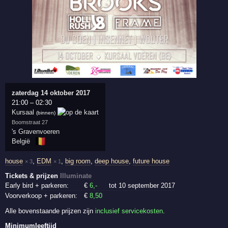
zaterdag 14 oktober 2017
21:00
–
02:30
Kursaal
(binnen)
Boomstraat 27
's Gravenvoeren
🇧🇪
België
house
,
EDM
,
big room
,
deep house
,
future house
× 3
× 1
Tickets & prijzen
Illuminate
Early bird + parkeren:
€
6
,-
tot 10 september 2017
Voorverkoop + parkeren:
€
8
,50
Alle bovenstaande prijzen zijn
inclusief servicekosten
.
Minimumleeftijd