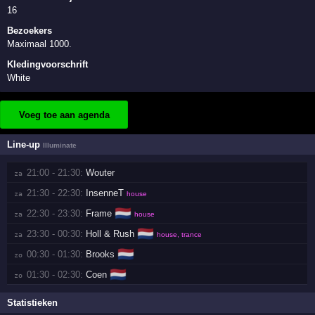
16
Bezoekers
Maximaal 1000.
Kledingvoorschrift
White
Voeg toe aan agenda
Line-up
Illuminate
21:00 - 21:30:
Wouter
za 
21:30 - 22:30:
InsenneT
za 
house
🇳🇱
22:30 - 23:30:
Frame
za 
house
🇳🇱
23:30 - 00:30:
Holl & Rush
za 
house, trance
🇳🇱
00:30 - 01:30:
Brooks
zo 
🇳🇱
01:30 - 02:30:
Coen
zo 
Statistieken