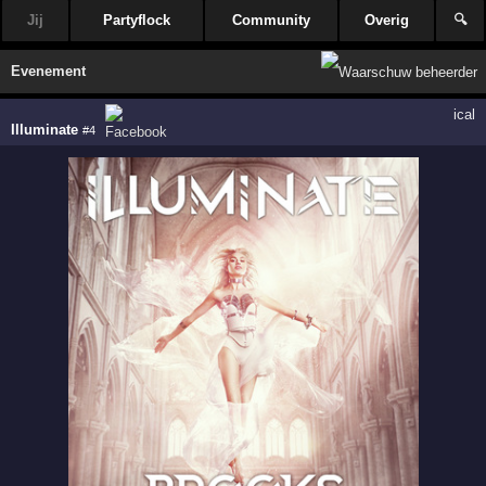
Jij
Partyflock
Community
Overig
🔍
Evenement
ical
Illuminate
#4