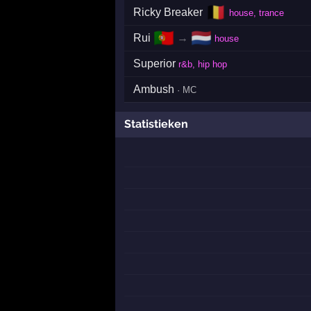
🇧🇪
Ricky Breaker
house, trance
🇵🇹
🇳🇱
Rui
→
house
Superior
r&b, hip hop
Ambush
· MC
Statistieken