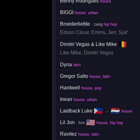
Benny Rodrigues
house
BIGGI
house, urban
Broederliefde
· zang
hip hop
Edson César
,
Emms
,
Jerr
,
Sjaf
🇧🇪
Dimitri Vegas & Like Mike
Like Mike
,
Dimitri Vegas
Dyna
latin
Gregor Salto
house, latin
Hardwell
house, pop
Irwan
house, urban
🇵🇭
🇳🇱
Laidback Luke
→
house
🇺🇸
Lil Jon
· live
house, hip hop
Ravitez
house, latin