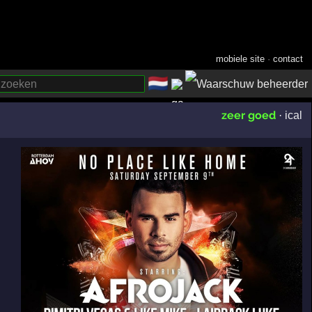
mobiele site
·
contact
🇳🇱
­
zeer goed
·
ical