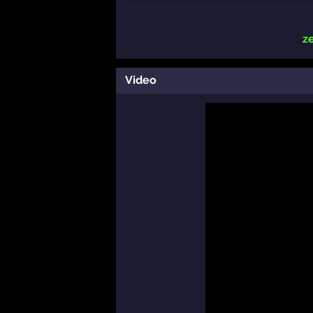
z
Video