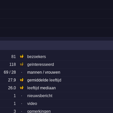
81
bezoekers
118
geïnteresseerd
69 / 28
·
mannen / vrouwen
27.9
gemiddelde
leeftijd
26.0
leeftijd
mediaan
1
·
nieuwsbericht
1
·
video
3
·
opmerkingen