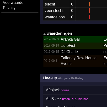
Voorwaarden
slecht
0
Privacy
zeer slecht
0
waardeloos
0
4 waarderingen
Aranka Gál
Ec
2017-10-09
EuroFist
Pr
2017-09-19
DJ Charle
su
2017-09-15
Falloney Raw House
Er
2017-09-11
Events
t
Line-up
Afrojack Birthday
Afrojack
house
Ali B
· rap
urban, r&b, hip hop