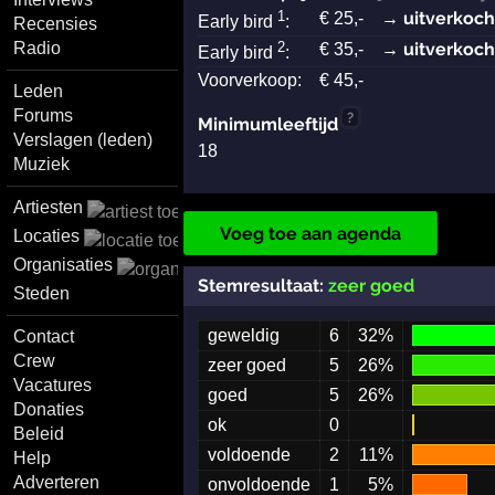
1
→ uitverkoch
€
25
,-
Early bird
:
Recensies
2
→ uitverkoch
Radio
€
35
,-
Early bird
:
Voorverkoop:
€
45
,-
Leden
Forums
?
Minimumleeftijd
Verslagen (leden)
18
Muziek
Artiesten
Voeg toe aan agenda
Locaties
Organisaties
Stemresultaat:
zeer goed
Steden
geweldig
6
32%
Contact
Crew
zeer goed
5
26%
Vacatures
goed
5
26%
Donaties
ok
0
Beleid
voldoende
2
11%
Help
Adverteren
onvoldoende
1
5%