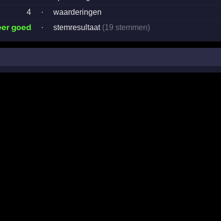
4
·
waarderingen
eer goed
·
stemresultaat
(19 stemmen)