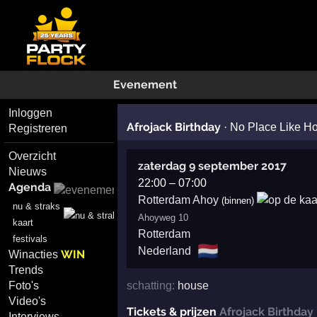
Evenement
Inloggen
Afrojack Birthday
·
No Place Like H
Registreren
Overzicht
zaterdag 9 september 2017
Nieuws
22:00
–
07:00
Agenda
Rotterdam Ahoy
(binnen)
nu & straks
Ahoyweg 10
kaart
Rotterdam
festivals
🇳🇱
Nederland
WIN
Winacties
Trends
schatting:
house
Foto's
Video's
Tickets & prijzen
Afrojack Birthday
Interviews