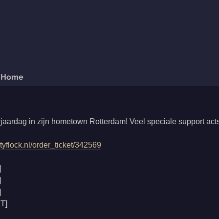
e Home
rjaardag in zijn hometown Rotterdam! Veel speciale support acts
rtyflock.nl/order_ticket/342569
]
]
]
T]