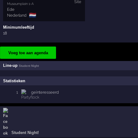
Museumplein 1-A
Ede
🇳🇱
Nederland
Minimumleeftijd
18
Voeg toe aan agenda
Line-up
Student Night
Statistieken
1
geïnteresseerd
Student Night!