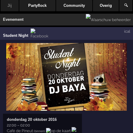
Jij
Partyflock
Community
Overig
🔍
Evenement
ical
Student Night
donderdag 20 oktober 2016
22:00
–
02:00
Café de Pineut
(binnen)