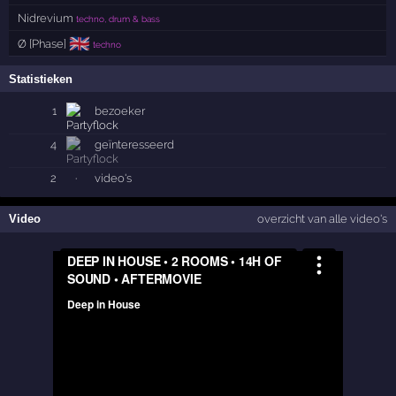
Nidrevium
techno, drum & bass
🇬🇧
Ø [Phase]
techno
Statistieken
1
bezoeker
4
geïnteresseerd
2
·
video's
Video
overzicht van alle video's