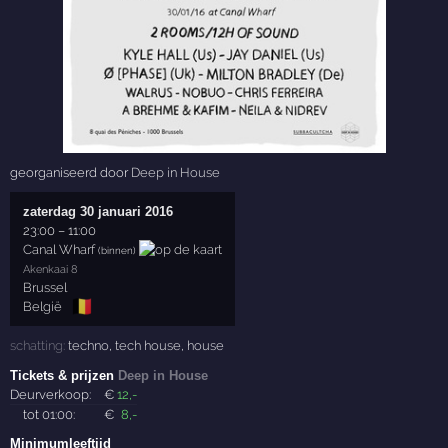
georganiseerd door
Deep in House
zaterdag 30 januari 2016
23:00
–
11:00
Canal Wharf
(binnen)
Akenkaai 8
Brussel
🇧🇪
België
schatting:
techno
,
tech house
,
house
Tickets & prijzen
Deep in House
Deurverkoop:
€
12
,-
tot 01:00:
€
8
,-
Minimumleeftijd