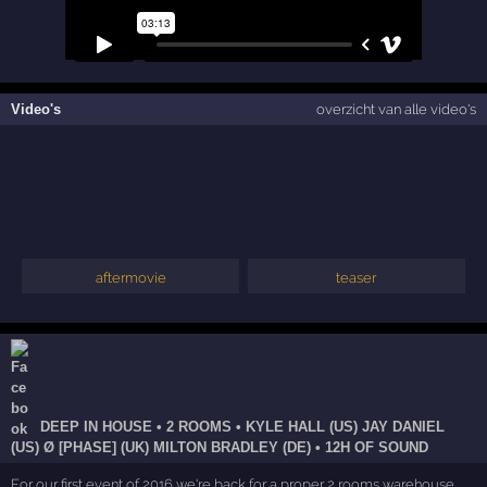
Video's
overzicht van alle video's
aftermovie
teaser
DEEP IN HOUSE • 2 ROOMS • KYLE HALL (US) JAY DANIEL
(US) Ø [PHASE] (UK) MILTON BRADLEY (DE) • 12H OF SOUND
For our first event of 2016 we're back for a proper 2 rooms warehouse