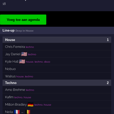
18
Voeg toe aan agenda
Line-up
Deep in House
House
1
Chris Ferreira
techno
🇺🇸
Jay Daniel
techno
🇺🇸
Kyle Hall
house, techno, disco
Nobuo
Walrus
house, techno
Techno
2
Arno Brehme
techno
Kafim
techno, house
🇩🇪
Milton Bradley
techno, house
🇫🇷
🇧🇪
Neila
→