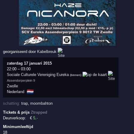
georganiseerd door
Kabelbreuk
zaterdag 17 januari 2015
22:00
–
03:00
Sociale Culturele Vereniging Eureka
(binnen)
Assendorperplein 9
Zwolle
🇳🇱
Nederland
schatting:
trap
,
moombahton
Tickets & prijs
Ztrapped
Deurverkoop:
€
5
,-
Minimumleeftijd
18