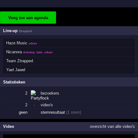
Voeg toe aan agenda
Line-up
Ztrapped
Haze Music
urban
Nicanora
dubstep, latin, urban
Team Ztrapped
Yael Jawel
Statistieken
2
bezoekers
2
·
video's
geen
stemresultaat
(1 stem)
Video
overzicht van alle video's