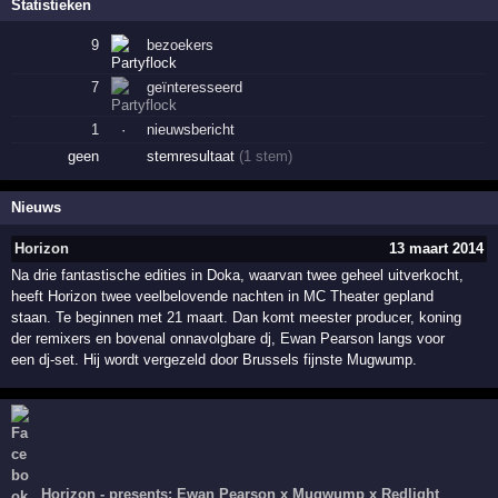
Statistieken
9
bezoekers
7
geïnteresseerd
1
·
nieuwsbericht
geen
stemresultaat
(1 stem)
Nieuws
Horizon
13 maart 2014
Na drie fantastische edities in Doka, waarvan twee geheel uitverkocht,
heeft Horizon twee veelbelovende nachten in MC Theater gepland
staan. Te beginnen met 21 maart. Dan komt meester producer, koning
der remixers en bovenal onnavolgbare dj, Ewan Pearson langs voor
een dj-set. Hij wordt vergezeld door Brussels fijnste Mugwump.
Horizon - presents: Ewan Pearson x Mugwump x Redlight