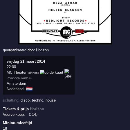
georganiseerd door
Horizon
vrijdag 21 maart 2014
22:00
MC Theater
(binnen)
Polonceaukade 6
Amsterdam
🇳🇱
Nederland
schatting:
disco
,
techno
,
house
Tickets & prijs
Horizon
Voorverkoop:
€
14
,-
Minimumleeftijd
18