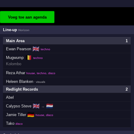
Voeg toe aan agenda
Line-up
Horizon
Main Area
1
🇬🇧
Ewan Pearson
techno
🇧🇪
Mugwump
techno
Kolombo
Reza Athar
house, techno, disco
Heleen Blanken
· visuals
Redlight Records
2
Abel
🇬🇧
🇳🇱
Calypso Steve
→
🇩🇪
Jamie Tiller
house, disco
Tako
disco