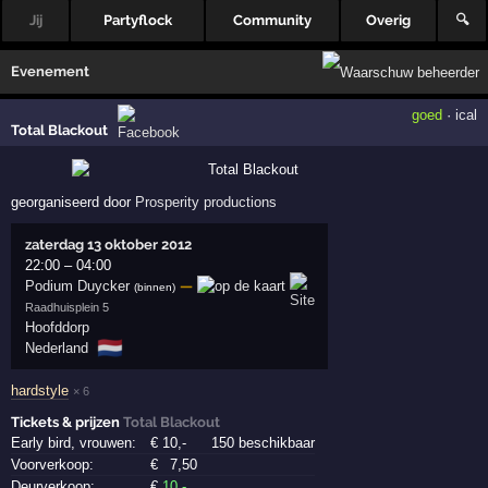
Jij
Partyflock
Community
Overig
🔍
Evenement
goed
·
ical
Total Blackout
georganiseerd door
Prosperity productions
zaterdag 13 oktober 2012
22:00
–
04:00
Podium Duycker
—
(binnen)
Raadhuisplein 5
Hoofddorp
🇳🇱
Nederland
hardstyle
× 6
Tickets & prijzen
Total Blackout
Early bird, vrouwen:
€
10
,-
150 beschikbaar
Voorverkoop:
€
7
,50
Deurverkoop:
€
10
,-