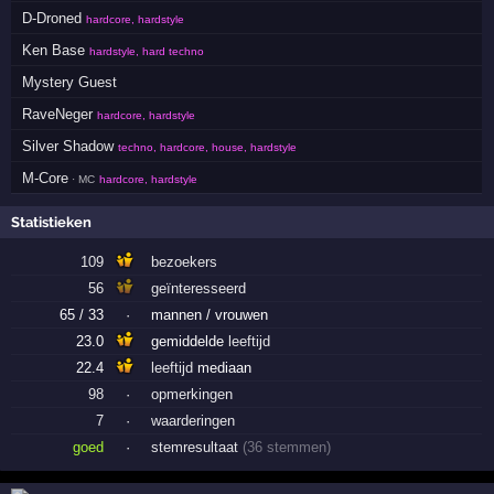
D-Droned
hardcore, hardstyle
Ken Base
hardstyle, hard techno
Mystery Guest
RaveNeger
hardcore, hardstyle
Silver Shadow
techno, hardcore, house, hardstyle
M-Core
· MC
hardcore, hardstyle
Statistieken
109
bezoekers
56
geïnteresseerd
65 / 33
·
mannen / vrouwen
23.0
gemiddelde
leeftijd
22.4
leeftijd
mediaan
98
·
opmerkingen
7
·
waarderingen
goed
·
stemresultaat
(36 stemmen)