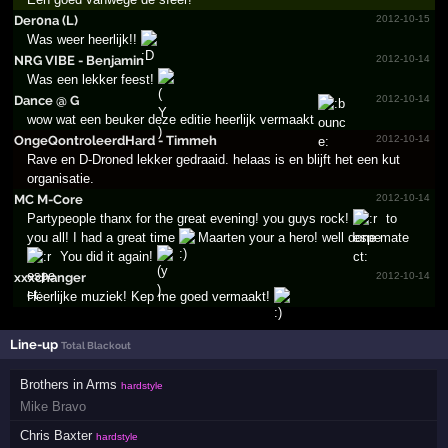
Der0na (L)
2012-10-15
Was weer heerlijk!!
NRG VIBE - Benjamin
2012-10-14
Was een lekker feest!
Dance @ G
2012-10-14
wow wat een beuker deze editie heerlijk vermaakt
OngeQo­ntrole­erdHar­d - Timmeh
2012-10-14
Rave en D-Droned lekker gedraaid. helaas is en blijft het een kut
organisatie.
MC M-Core
2012-10-14
Partypeople thanx for the great evening! you guys rock!
to
you all! I had a great time
Maarten your a hero! well done mate
You did it again!
xxxchanger
2012-10-14
Heerlijke muziek! Kep me goed vermaakt!
Line-up
Total Blackout
Brothers in Arms
hardstyle
Mike Bravo
Chris Baxter
hardstyle