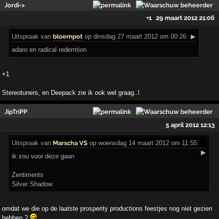
Jordi->
+1
29 maart 2012 21:06
Uitspraak
van
bloempot
op dinsdag 27 maart 2012 om 00:26:
▶
adaro en radical redemtion
+1
Stereotuners, en Deepack zie ik ook wel graag..!
JipTriPP
5 april 2012 12:13
Uitspraak
van
Marscha VS
op woensdag 14 maart 2012 om 11:55:
▶
ik zou voor deze gaan
Zentiments
Silver Shadow
omdat we die op de laatste prosperity productions feestjes nog niet gezien
hebben ?