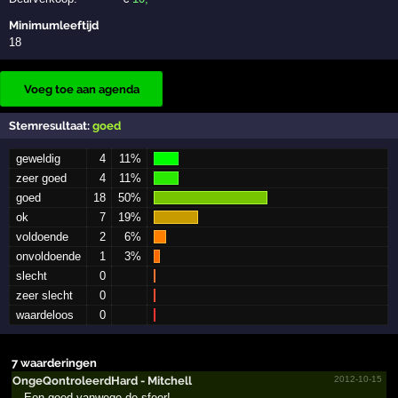
Minimumleeftijd
18
Voeg toe aan agenda
Stemresultaat:
goed
geweldig
4
11%
zeer goed
4
11%
goed
18
50%
ok
7
19%
voldoende
2
6%
onvoldoende
1
3%
slecht
0
zeer slecht
0
waardeloos
0
7 waarderingen
OngeQo­ntrole­erdHar­d - Mitchell
2012-10-15
Een goed vanwege de sfeer!