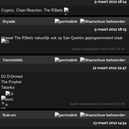
9 maart 2012 18:14
Crypsis, Chain Reaction, The R3belz
Dryade
9 maart 2012 18:15
Hoewel The R3belz natuurlijk ook op San Quentin geprogrammeerd staat
laatste aanpassing
9 maart 2012 18:16
Yannickkkk
12 maart 2012 22:47
DJ D-Droned
The Prophet
Tatanka
laatste aanpassing
12 maart 2012 22:48
Rub-en
13 maart 2012 14:54