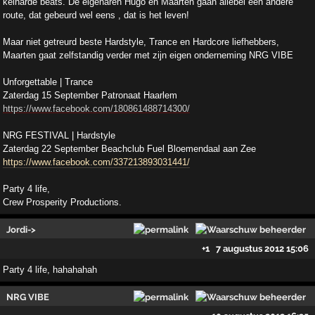
keiharde beats. De eigenaren Hugo en Maarten gaan allebei een andere
route, dat gebeurd wel eens , dat is het leven!
Maar niet getreurd beste Hardstyle, Trance en Hardcore liefhebbers,
Maarten gaat zelfstandig verder met zijn eigen onderneming NRG VIBE
Unforgettable | Trance
Zaterdag 15 September Patronaat Haarlem
https://www.facebook.com/180861488714300/
NRG FESTIVAL | Hardstyle
Zaterdag 22 September Beachclub Fuel Bloemendaal aan Zee
https://www.facebook.com/337213893031441/
Party 4 life,
Crew Prosperity Productions.
Jordi->
+1
7 augustus 2012 15:06
Party 4 life, hahahahah
NRG VIBE