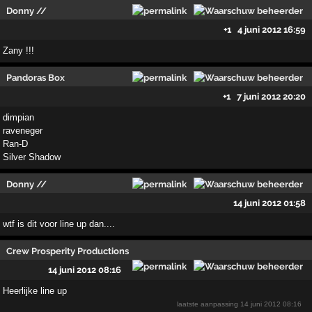
Donny //
+1
4 juni 2012 16:59
Zany !!!
Pandoras Box
+1
7 juni 2012 20:20
dimpian
raveneger
Ran-D
Silver Shadow
Donny //
14 juni 2012 01:58
wtf is dit voor line up dan....
Crew Prosperity Productions
14 juni 2012 08:16
Heerlijke line up
laatste aanpassing
14 juni 2012 08:16