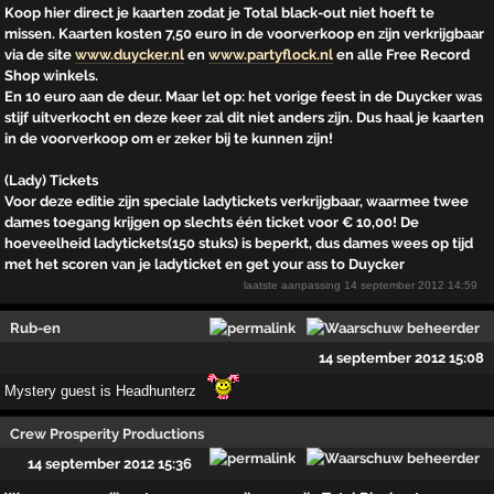
Koop hier direct je kaarten zodat je Total black-out niet hoeft te
missen. Kaarten kosten 7,50 euro in de voorverkoop en zijn verkrijgbaar
via de site
www.duycker.nl
en
www.partyflock.nl
en alle Free Record
Shop winkels.
En 10 euro aan de deur. Maar let op: het vorige feest in de Duycker was
stijf uitverkocht en deze keer zal dit niet anders zijn. Dus haal je kaarten
in de voorverkoop om er zeker bij te kunnen zijn!
(Lady) Tickets
Voor deze editie zijn speciale ladytickets verkrijgbaar, waarmee twee
dames toegang krijgen op slechts één ticket voor € 10,00! De
hoeveelheid ladytickets(150 stuks) is beperkt, dus dames wees op tijd
met het scoren van je ladyticket en get your ass to Duycker
laatste aanpassing
14 september 2012 14:59
Rub-en
14 september 2012 15:08
Mystery guest is Headhunterz
Crew Prosperity Productions
14 september 2012 15:36