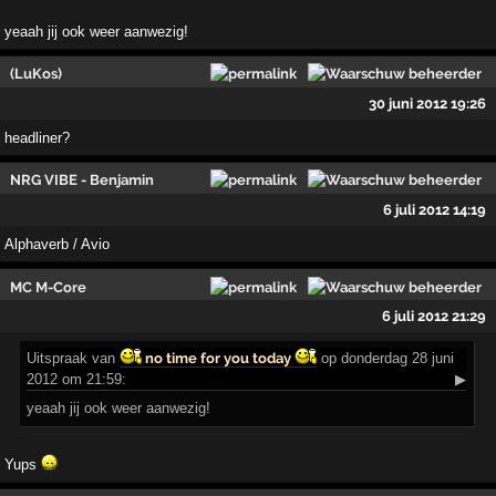
yeaah jij ook weer aanwezig!
(LuKos)
30 juni 2012 19:26
headliner?
NRG VIBE - Benjamin
6 juli 2012 14:19
Alphaverb / Avio
MC M-Core
6 juli 2012 21:29
Uitspraak
van
no time for you today
op donderdag 28 juni
2012 om 21:59:
▶
yeaah jij ook weer aanwezig!
Yups