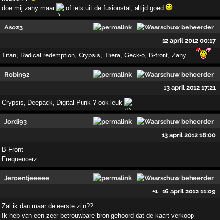
doe mij zany maar
of iets uit de fusionstal, altijd goed
Aso23
12 april 2012 00:17
Titan, Radical redemption, Crypsis, Thera, Geck-o, B-front, Zany...
Robin92
13 april 2012 17:21
Crypsis, Deepack, Digital Punk ? ook leuk
Jordi93
13 april 2012 18:00
B-Front
Frequencerz
Jeroentjeeeee
+1
16 april 2012 11:09
Zal ik dan maar de eerste zijn??
Ik heb van een zeer betrouwbare bron gehoord dat de kaart verkoop