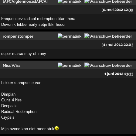
[AFCA]glennoezs[AFCA]
31 mei 2012 12:39
Frequencerz radical redemption titan thera
Devon k lekker early setje lkkr hooor
romper stomper
31 mei 2012 22:03
super marco may of zany
Miss Wiss
1 juni 2012 13:33
Lekker stampsetje van:
Dimpian
Gunz 4 hire
Deepack
Radical Redemption
Crypsis
Mijn avond kan niet meer stuk