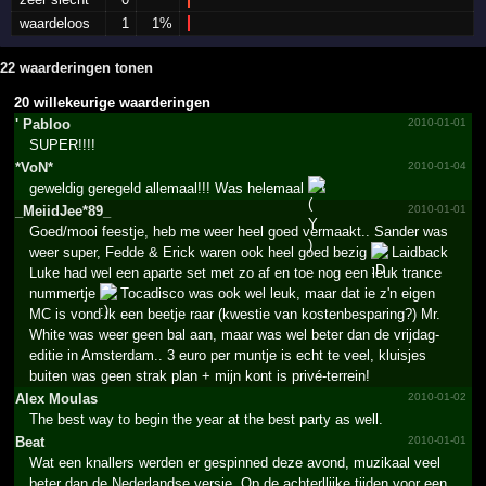
waardeloos
1
1%
22 waarderingen tonen
20 willekeurige waarderingen
' Pabloo
2010-01-01
SUPER!!!!
*VoN*
2010-01-04
geweldig geregeld allemaal!!! Was helemaal
!
_­MeiidJee*­89_­
2010-01-01
Goed/mooi feestje, heb me weer heel goed vermaakt.. Sander was
weer super, Fedde & Erick waren ook heel goed bezig
Laidback
Luke had wel een aparte set met zo af en toe nog een leuk trance
nummertje
Tocadisco was ook wel leuk, maar dat ie z'n eigen
MC is vond ik een beetje raar (kwestie van kostenbesparing?) Mr.
White was weer geen bal aan, maar was wel beter dan de vrijdag-
editie in Amsterdam.. 3 euro per muntje is echt te veel, kluisjes
buiten was geen strak plan + mijn kont is privé-terrein!
Alex Moulas
2010-01-02
The best way to begin the year at the best party as well.
Beat
2010-01-01
Wat een knallers werden er gespinned deze avond, muzikaal veel
beter dan de Nederlandse versie. Op de achterllijke tijden voor een