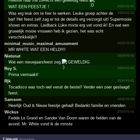
meeste naar me zin echt een geweldig feest
WAT EEN FEESTJE !
2010-01-01
Was erg leuk om te hier te werken. Leuke groep achter de
2010-01-01
bar! Het feest zelf zag er tot de details erg verzorgd uit! Supermooie
shows en extras. Laidback Luke mixte erg vet vond ik! En wat een
gruwelijk mooie vrouwen heb ik gezien, het was echt
verschrikkelijk!!
minimal_­music_­maximal_­amusement
2010-01-02
MR WHITE WAT EEN HELD!!!!
Nietsnut
2010-01-01
Wat een nieuwjaarsfeest zeg
GEWELDIG
Roy S.
2010-01-02
Prima vermaakt!
R|k
2010-01-01
Tocadisco was toch wel veruit de beste!! Verder een zeer geslaagd
feest.
Samsom
2010-01-05
Heerlijk Oud & Nieuw feestje gehad! Bedankt familie en vrienden
Wickus
2010-01-01
Fedde Le Grand en Sander Van Doorn waren de helden van de
avond. Mr. White vond ik de minste
Line-up
Sensation