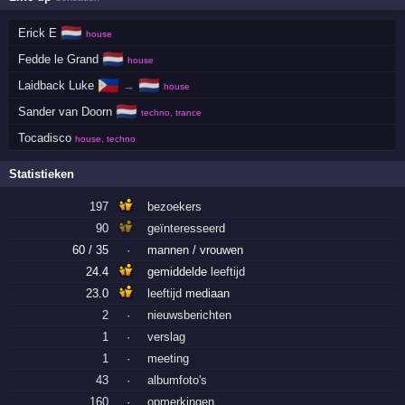
🇳🇱
Erick E
house
🇳🇱
Fedde le Grand
house
🇵🇭
🇳🇱
Laidback Luke
→
house
🇳🇱
Sander van Doorn
techno, trance
Tocadisco
house, techno
Statistieken
197
bezoekers
90
geïnteresseerd
60 / 35
·
mannen / vrouwen
24.4
gemiddelde
leeftijd
23.0
leeftijd
mediaan
2
·
nieuwsberichten
1
·
verslag
1
·
meeting
43
·
albumfoto's
160
·
opmerkingen