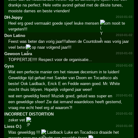
drankje na perfect. Hele vette avond gehad met de dikste tunes,
mooiste dames en beste vrienden!
DH-Jeppy
2010-01-03
Heel erg goed vermaakt goede sjeef leuke mensen
om nooit te
vergeten!!!
Don Latino
2010-01-02
Feest was beter dan vorig jaar!!!alleen de Countdown was vorig jaar
veel beter
op naar volgend jaar!!!
Gewoon Laura
2010-01-03
TOPPERTJE!!!! Respect voor de organisatie...
Gyss
2010-01-03
Wat een perfecte manier om het nieuwe decenium in te luiden!
Geweldige tijd gehad met Sander van Doorn en Tocadisco als
beste! Ook Laidback, Erick E en Fedde waren goed. Mr. White
mocht thuis blijven. Hopelijk volgend jaar weer!
wat een geweldig feest! Muziek goed, geluid was super en
2010-01-01
een geweldige sfeer! Zie dat iemand waardeloos heeft gestemd,
vraag me echt heel erg af waarom?!
INCORRECT DISTORTION
2010-01-02
zeker vet
Liess O:)
2010-01-06
Was geweldigg !!!
Laidback Luke en Tocadisco draaide het