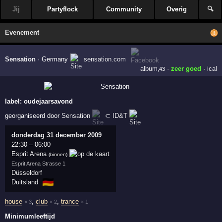
Jij
Partyflock
Community
Overig
🔍
Evenement
Sensation
·
Germany
sensation.com
album
·
zeer goed
·
ical
,43
label:
oudejaarsavond
georganiseerd door
Sensation
⊂
ID&T
donderdag 31 december 2009
22:30
–
06:00
Esprit Arena
(binnen)
Esprit Arena Strasse 1
Düsseldorf
🇩🇪
Duitsland
house
,
club
,
trance
× 3
× 2
× 1
Minimumleeftijd