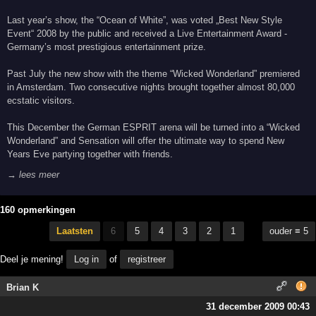
Last year’s show, the “Ocean of White”, was voted „Best New Style
Event“ 2008 by the public and received a Live Entertainment Award -
Germany’s most prestigious entertainment prize.
Past July the new show with the theme “Wicked Wonderland” premiered
in Amsterdam. Two consecutive nights brought together almost 80,000
ecstatic visitors.
This December the German ESPRIT arena will be turned into a “Wicked
Wonderland” and Sensation will offer the ultimate way to spend New
Years Eve partying together with friends.
→ lees meer
160 opmerkingen
Laatsten
6
5
4
3
2
1
ouder ≡ 5
Deel je mening!
Log in
of
registreer
Brian K
31 december 2009 00:43