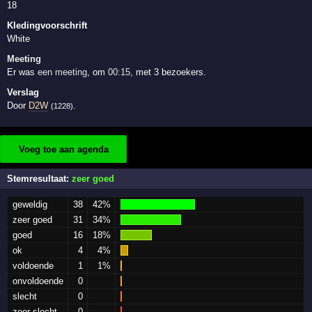
18
Kledingvoorschrift
White
Meeting
Er was
een meeting
, om
00:15
, met 3 bezoekers.
Verslag
Door
D2W
.
(1228)
Voeg toe aan agenda
Stemresultaat:
zeer goed
geweldig
38
42%
zeer goed
31
34%
goed
16
18%
ok
4
4%
voldoende
1
1%
onvoldoende
0
slecht
0
zeer slecht
0