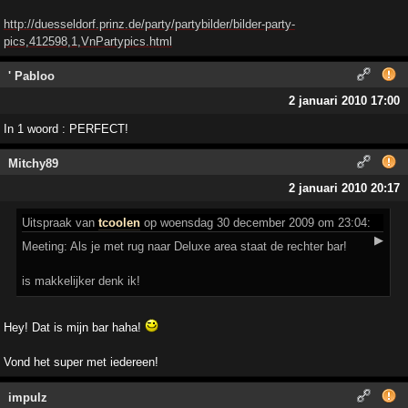
http://duesseldorf.prinz.de/party/partybilder/bilder-party-
pics,412598,1,VnPartypics.html
' Pabloo
2 januari 2010 17:00
In 1 woord : PERFECT!
Mitchy89
2 januari 2010 20:17
Uitspraak
van
tcoolen
op woensdag 30 december 2009 om 23:04:
▶
Meeting: Als je met rug naar Deluxe area staat de rechter bar!
is makkelijker denk ik!
Hey! Dat is mijn bar haha!
Vond het super met iedereen!
impulz