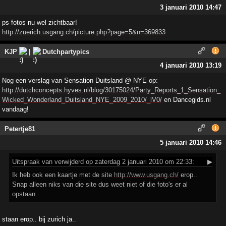
3 januari 2010 14:47
ps fotos nu wel zichtbaar!
http://zuerich.usgang.ch/picture.php?page=5&n=369833
KJP
|
Dutchpartypics
4 januari 2010 13:19
Nog een verslag van Sensation Duitsland @ NYE op:
http://dutchconcepts.hyves.nl/blog/30175024/Party_Reports_1_Sensation_
Wicked_Wonderland_Duitsland_NYE_2009_2010/_lV0/
en Dancegids.nl
vandaag!
Petertje81
5 januari 2010 14:46
Uitspraak
van verwijderd op zaterdag 2 januari 2010 om 22:33:
▶
Ik heb ook een kaartje met de site
http://www.usgang.ch/
erop..
Snap alleen niks van die site dus weet niet of die foto's er al
opstaan
staan erop.. bij zurich ja..