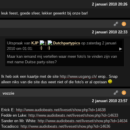
2 januari 2010 20:26
leuk feest, goede sfeer, lekker gewerkt bij onze bar!
2 januari 2010 22:33
Uitspraak
van
KJP
|
Dutchpartypics
op zaterdag 2 januari
2010 om 01:01:
▶
Maar kan iemand mij vertellen waar meer foto's te vinden zijn van
met name Duitse party-sites?
Ik heb ook een kaartje met de site
http://www.usgang.ch/
erop.. Snap
alleen niks van die site dus weet niet of die foto's er al opstaan
vozzie
2 januari 2010 23:57
Erick E:
http://www.audiobeats.net/liveset/show.php?id=14638
Fedde en Luke:
http://www.audiobeats.net/liveset/show.php?id=14633
Sander en Mr. White:
http://www.audiobeats.net/liveset/show.php?id=14634
Tocadisco:
http://www.audiobeats.net/liveset/show.php?id=14636