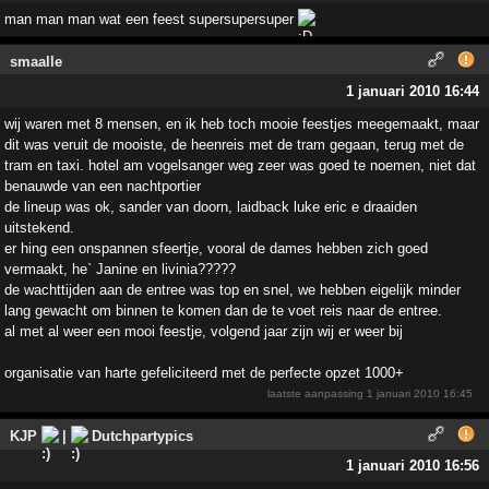
man man man wat een feest supersupersuper
smaalle
1 januari 2010 16:44
wij waren met 8 mensen, en ik heb toch mooie feestjes meegemaakt, maar
dit was veruit de mooiste, de heenreis met de tram gegaan, terug met de
tram en taxi. hotel am vogelsanger weg zeer was goed te noemen, niet dat
benauwde van een nachtportier
de lineup was ok, sander van doorn, laidback luke eric e draaiden
uitstekend.
er hing een onspannen sfeertje, vooral de dames hebben zich goed
vermaakt, he` Janine en livinia?????
de wachttijden aan de entree was top en snel, we hebben eigelijk minder
lang gewacht om binnen te komen dan de te voet reis naar de entree.
al met al weer een mooi feestje, volgend jaar zijn wij er weer bij
organisatie van harte gefeliciteerd met de perfecte opzet 1000+
laatste aanpassing
1 januari 2010 16:45
KJP
|
Dutchpartypics
1 januari 2010 16:56