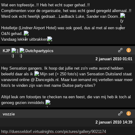
Wat een topfeestje..!! Heb het echt super gehad..!!
Complimenten voor de organisatie, het was echt goed geregeld allemaal..!!
Werd ook echt heerlijk gedraait...Laidback Luke, Sander van Doorn..
!
Hotelletje (Lindner Airport Hotel) was ook goed, dus al met al een super
O&N gehad..
Vandaag lekker uitbrakken
KJP
|
Dutchpartypics
2 januari 2010 01:01
Hey Sensation gangers. Ik hoop dat jullie net zo'n vette avond hebben
beleefd daar als ik
Mijn set (> 250 foto's) van Sensation Duitsland staat
vanavond online @ Dancegids.nl. Maar kan iemand mij vertellen waar meer
foto's te vinden zijn van met name Duitse party-sites?
Altijd leuk om fotootjes te checken na een feest, die van mij heb ik toch al
genoeg gezien inmiddels
vozzie
2 januari 2010 14:39
http://duesseldorf.virtualnights.com/pictures/gallery/9021174