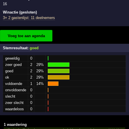
16
Winactie (gesloten)
3× 2 gastenlijst: 11 deelnemers
Voeg toe aan agenda
Stemresultaat:
goed
geweldig
0
zeer goed
2
29%
goed
2
29%
ok
2
29%
voldoende
1
14%
onvoldoende
0
slecht
0
zeer slecht
0
waardeloos
0
1 waardering