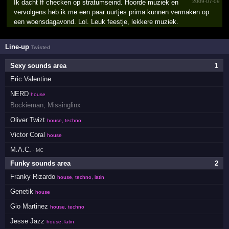
Ik dacht ff checken op stratumseind. Hoorde muziek en
2009-07-09
vervolgens heb ik me een paar uurtjes prima kunnen vermaken op
een woensdagavond. Lol. Leuk feestje, lekkere muziek.
Line-up
Twisted
Sexy sounds area
1
Eric Valentine
NERD
house
Bockieman
,
Missinglinx
Oliver Twizt
house, techno
Victor Coral
house
M.A.C.
· MC
Funky sounds area
2
Franky Rizardo
house, techno, latin
Genetik
house
Gio Martinez
house, techno
Jesse Jazz
house, latin