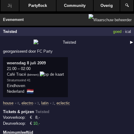
Jij
Partyflock
Community
Overig
🔍
Evenement
Twisted
goed
·
ical
▶
georganiseerd door
FC Party
woensdag 8 juli 2009
21:00
–
02:00
Café Tracé
(binnen)
Stratumseind 41
Eindhoven
🇳🇱
Nederland
house
,
electro
,
latin
,
eclectic
× 8
× 3
× 2
Tickets & prijzen
Twisted
Voorverkoop:
€
8
,-
Deurverkoop:
€
10
,-
Minimumleeftijd