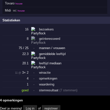
Tovaro
house
Midi
· MC
house
Statistieken
16
bezoekers
8
geïnteresseerd
75 / 25
·
mannen / vrouwen
22.3
gemiddelde
leeftijd
20.1
leeftijd
mediaan
3× 2
·
winactie
11 @
4
·
opmerkingen
1
·
waardering
goed
·
stemresultaat
(7 stemmen)
4 opmerkingen
Deel je mening!
Log in
of
registreer