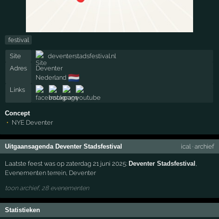
festival
Site
deventerstadsfestival.nl
Adres
Deventer
🇳🇱
Nederland
Links
Concept
NYE Deventer
Uitgaansagenda Deventer Stadsfestival
ical
·
archief
Laatste feest was op zaterdag 21 juni 2025:
Deventer Stadsfestival
,
Evenementen terrein
,
Deventer
toon archief, 28 evenementen
Statistieken