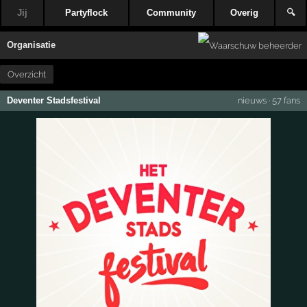
Jij
Partyflock
Community
Overig
🔍
Organisatie
Overzicht
Deventer Stadsfestival
nieuws
·
57 fans