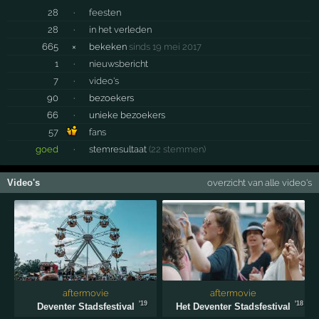
28
·
feesten
28
·
in het verleden
665
×
bekeken
sinds 19 mei 2017
1
·
nieuwsbericht
7
·
video's
90
·
bezoekers
66
·
unieke bezoekers
57
fans
goed
·
stemresultaat
(22 stemmen)
Video's
overzicht van alle video's
aftermovie
aftermovie
'19
'18
Deventer Stadsfestival
Het Deventer Stadsfestival