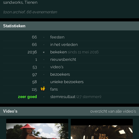
sandworks
,
Tienen
toon archief, 66 evenementen
Statistieken
66
·
feesten
66
·
in het verleden
2036
×
bekeken
sinds 11 mei 2016
1
·
nieuwsbericht
53
·
video's
97
·
bezoekers
58
·
unieke bezoekers
115
fans
zeer goed
·
stemresultaat
(27 stemmen)
Video's
overzicht van alle video's