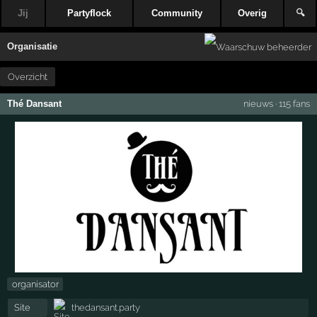
Jij
Partyflock
Community
Overig
🔍
Organisatie
Overzicht
Thé Dansant
nieuws
·
115 fans
organisator
Site
thedansant.party