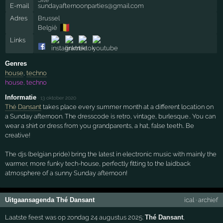
E-mail
sundayafternoonparties@gmail.com
Adres
Brussel
🇧🇪
België
Links
Genres
house
,
techno
house, techno
Informatie
·
13 oktober 2020
Thé Dansant
takes place every summer month at a different location on
a Sunday afternoon. The dresscode is retro, vintage, burlesque.. You can
wear a shirt or dress from you grandparents, a hat, false teeth.. Be
creative!
The djs (belgian pride) bring the latest in electronic music with mainly the
warmer, more funky tech-house, perfectly fitting to the laidback
atmosphere of a sunny Sunday afternoon!
Uitgaansagenda Thé Dansant
ical
·
archief
Laatste feest was op zondag 24 augustus 2025:
Thé Dansant
,